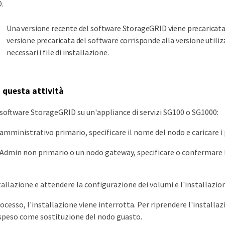
.
Una versione recente del software StorageGRID viene precaricata s
versione precaricata del software corrisponde alla versione utili
necessari i file di installazione.
i questa attività
l software StorageGRID su un'appliance di servizi SG100 o SG1000:
amministrativo primario, specificare il nome del nodo e caricare i 
Admin non primario o un nodo gateway, specificare o confermare l
tallazione e attendere la configurazione dei volumi e l'installazio
rocesso, l'installazione viene interrotta. Per riprendere l'installa
ospeso come sostituzione del nodo guasto.