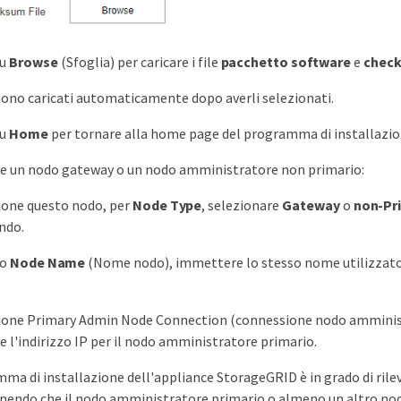
su
Browse
(Sfoglia) per caricare i file
pacchetto software
e
check
ngono caricati automaticamente dopo averli selezionati.
su
Home
per tornare alla home page del programma di installazio
re un nodo gateway o un nodo amministratore non primario:
ione questo nodo, per
Node Type
, selezionare
Gateway
o
non-Pr
ando.
po
Node Name
(Nome nodo), immettere lo stesso nome utilizzato pe
ione Primary Admin Node Connection (connessione nodo amminist
re l'indirizzo IP per il nodo amministratore primario.
mma di installazione dell'appliance StorageGRID è in grado di ril
endo che il nodo amministratore primario o almeno un altro nodo