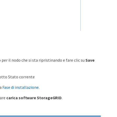
r il nodo che si sta ripristinando e fare clic su
Save
sotto Stato corrente
la
Fase di installazione
.
nare
carica software StorageGRID
.