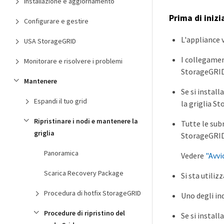
Installazione e aggiornamento
Prima di inizi
Configurare e gestire
L'appliance v
USA StorageGRID
I collegamen
Monitorare e risolvere i problemi
StorageGRID
Mantenere
Se si instal
Espandi il tuo grid
la griglia S
Ripristinare i nodi e mantenere la
Tutte le sub
griglia
StorageGRID 
Panoramica
Vedere
"Avvi
Scarica Recovery Package
Si sta utili
Procedura di hotfix StorageGRID
Uno degli in
Procedure di ripristino del
Se si install