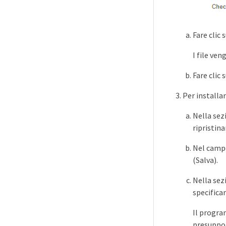
Fare clic 
I file ve
Fare clic 
Per installa
Nella sez
ripristin
Nel cam
(Salva).
Nella sez
specifica
Il progra
presuppon