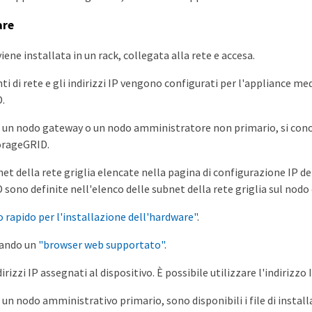
are
iene installata in un rack, collegata alla rete e accesa.
ti di rete e gli indirizzi IP vengono configurati per l'appliance m
.
la un nodo gateway o un nodo amministratore non primario, si cono
torageGRID.
net della rete griglia elencate nella pagina di configurazione IP 
sono definite nell'elenco delle subnet della rete griglia sul nod
o rapido per l'installazione dell'hardware"
.
zzando un
"browser web supportato"
.
dirizzi IP assegnati al dispositivo. È possibile utilizzare l'indiri
a un nodo amministrativo primario, sono disponibili i file di insta