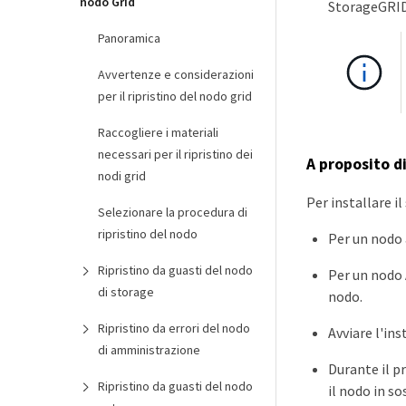
nodo Grid
StorageGRID
Panoramica
Avvertenze e considerazioni
per il ripristino del nodo grid
Raccogliere i materiali
necessari per il ripristino dei
A proposito d
nodi grid
Per installare i
Selezionare la procedura di
ripristino del nodo
Per un nodo 
Ripristino da guasti del nodo
Per un nodo 
di storage
nodo.
Ripristino da errori del nodo
Avviare l'ins
di amministrazione
Durante il p
Ripristino da guasti del nodo
il nodo in s