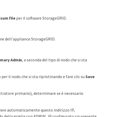
sum file
per il software StorageGRID.
ne dell'appliance StorageGRID.
imary Admin
, a seconda del tipo di nodo che si sta
r il nodo che si sta ripristinando e fare clic su
Save
ratore primario), determinare se è necessario
evare automaticamente questo indirizzo IP,
 della griglia con ADMIN_IP configurato sia presente