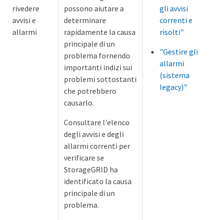
rivedere
possono aiutare a
gli avvisi
avvisi e
determinare
correnti e
allarmi
rapidamente la causa
risolti"
principale di un
"Gestire gli
problema fornendo
allarmi
importanti indizi sui
(sistema
problemi sottostanti
legacy)"
che potrebbero
causarlo.
Consultare l'elenco
degli avvisi e degli
allarmi correnti per
verificare se
StorageGRID ha
identificato la causa
principale di un
problema.