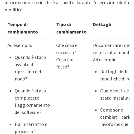
informazioni su ciò che è accaduto durante l'esecuzione della
modifica:
Tempo di
Tipo di
Dettagli
cambiamento
cambiamento
Ad esempio:
Che cosa è
Documentare i dett
successo?
relativi alla modific
Quando è stato
Cosa hai
Ad esempio:
avviato il
fatto?
ripristino del
Dettagli delle
nodo?
modifiche di rete
Quando è stato
Quale hotfix è
completato
stato installato.
l'aggiornamento
Come sono
del software?
cambiati i carichi
Hai interrotto il
lavoro dei client.
processo?