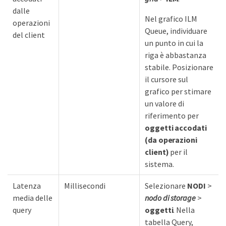
dalle
Nel grafico ILM
operazioni
Queue, individuare
del client
un punto in cui la
riga è abbastanza
stabile. Posizionare
il cursore sul
grafico per stimare
un valore di
riferimento per
oggetti accodati
(da operazioni
client)
per il
sistema.
Latenza
Millisecondi
Selezionare
NODI
>
media delle
nodo di storage
>
query
oggetti
. Nella
tabella Query,