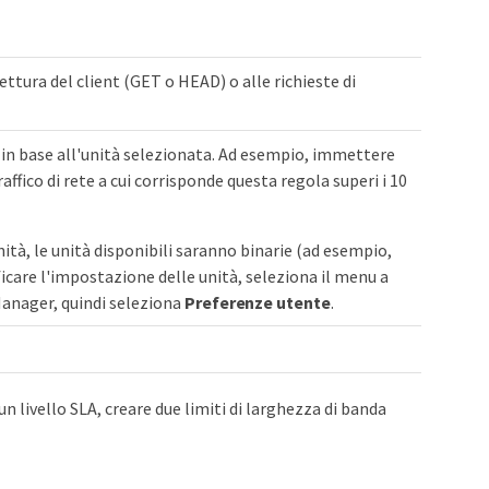
 lettura del client (GET o HEAD) o alle richieste di
te, in base all'unità selezionata. Ad esempio, immettere
affico di rete a cui corrisponde questa regola superi i 10
nità, le unità disponibili saranno binarie (ad esempio,
icare l'impostazione delle unità, seleziona il menu a
 Manager, quindi seleziona
Preferenze utente
.
un livello SLA, creare due limiti di larghezza di banda