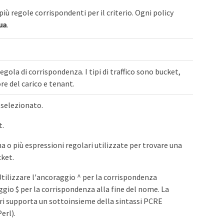
più regole corrispondenti per il criterio. Ogni policy
ua
.
a regola di corrispondenza. I tipi di traffico sono bucket,
re del carico e tenant.
 selezionato.
t.
a o più espressioni regolari utilizzate per trovare una
cket.
tilizzare l'ancoraggio ^ per la corrispondenza
ggio $ per la corrispondenza alla fine del nome. La
ri supporta un sottoinsieme della sintassi PCRE
erl).