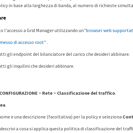
olicy in base alla larghezza di banda, al numero di richieste simulta
are
to l'accesso a Grid Manager utilizzando un
"browser web supporta
messo di accesso root"
.
tti gli endpoint del bilanciatore del carico che desideri abbinare.
tti gli inquilini che desideri abbinare.
CONFIGURAZIONE
>
Rete
>
Classificazione del traffico
.
rea
.
 nome e una descrizione (facoltativa) per la policy e seleziona
Cont
escrivi a cosa si applica questa politica di classificazione del traff