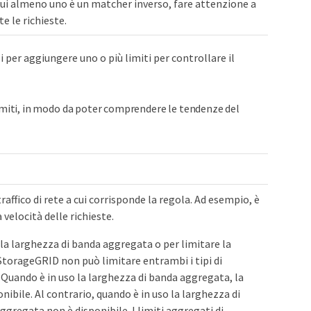
cui almeno uno è un matcher inverso, fare attenzione a
e le richieste.
i per aggiungere uno o più limiti per controllare il
miti, in modo da poter comprendere le tendenze del
 traffico di rete a cui corrisponde la regola. Ad esempio, è
 velocità delle richieste.
e la larghezza di banda aggregata o per limitare la
 StorageGRID non può limitare entrambi i tipi di
ando è in uso la larghezza di banda aggregata, la
nibile. Al contrario, quando è in uso la larghezza di
ggregata non è disponibile. I limiti aggregati di