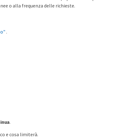
nee o alla frequenza delle richieste.
to"
.
inua
.
ico e cosa limiterà.