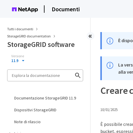
Documenti
Tutti i documenti
StorageGRID documentation
È dispo
StorageGRID software
Versione
11.9
La vers
alla ve
Creare cr
Documentazione StorageGRID 11.9
Dispositivi StorageGRID
10/01/2025
Note di rilascio
È possibile crear
bucket, espressi