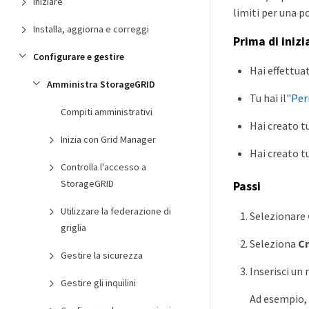
Iniziare
limiti per una p
Installa, aggiorna e correggi
Prima di inizi
Configurare e gestire
Hai effettua
Amministra StorageGRID
Tu hai il
"Per
Compiti amministrativi
Hai creato tu
Inizia con Grid Manager
Hai creato tu
Controlla l'accesso a
StorageGRID
Passi
Utilizzare la federazione di
Selezionare
griglia
Seleziona
C
Gestire la sicurezza
Inserisci un
Gestire gli inquilini
Ad esempio, d