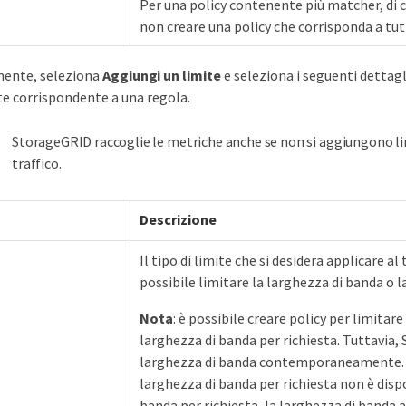
Per una policy contenente più matcher, di 
non creare una policy che corrisponda a tutt
mente, seleziona
Aggiungi un limite
e seleziona i seguenti dettagl
ete corrispondente a una regola.
StorageGRID raccoglie le metriche anche se non si aggiungono li
traffico.
Descrizione
Il tipo di limite che si desidera applicare al
possibile limitare la larghezza di banda o la
Nota
: è possibile creare policy per limitar
larghezza di banda per richiesta. Tuttavia,
larghezza di banda contemporaneamente. Qu
larghezza di banda per richiesta non è dispo
banda per richiesta, la larghezza di banda a