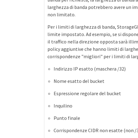
larghezza di banda potrebbero avere un imp
non limitato.
Per i limiti di larghezza di banda, StorageG
limite impostato. Ad esempio, se si dispone d
il traffico nella direzione opposta sarà ill
policy aggiuntive che hanno limiti di larg
corrispondenze "migliori" per i limiti di l
Indirizzo IP esatto (maschera /32)
Nome esatto del bucket
Espressione regolare del bucket
Inquilino
Punto finale
Corrispondenze CIDR non esatte (non /