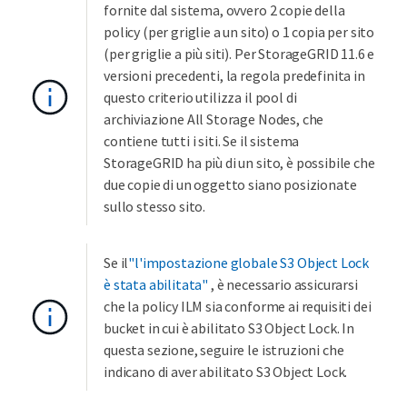
fornite dal sistema, ovvero 2 copie della
policy (per griglie a un sito) o 1 copia per sito
(per griglie a più siti). Per StorageGRID 11.6 e
versioni precedenti, la regola predefinita in
questo criterio utilizza il pool di
archiviazione All Storage Nodes, che
contiene tutti i siti. Se il sistema
StorageGRID ha più di un sito, è possibile che
due copie di un oggetto siano posizionate
sullo stesso sito.
Se il
"l'impostazione globale S3 Object Lock
è stata abilitata"
, è necessario assicurarsi
che la policy ILM sia conforme ai requisiti dei
bucket in cui è abilitato S3 Object Lock. In
questa sezione, seguire le istruzioni che
indicano di aver abilitato S3 Object Lock.