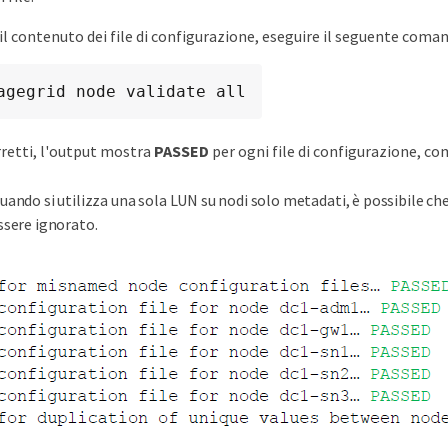
il contenuto dei file di configurazione, eseguire il seguente coman
agegrid node validate all
orretti, l'output mostra
PASSED
per ogni file di configurazione, c
uando si utilizza una sola LUN su nodi solo metadati, è possibile ch
ssere ignorato.