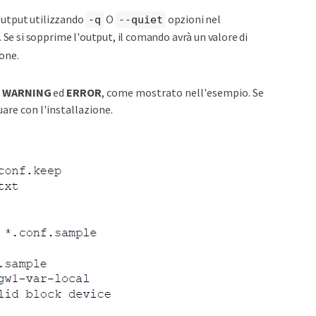
output utilizzando
O
opzioni nel
-q
--quiet
. Se si sopprime l'output, il comando avrà un valore di
ione.
e
WARNING
ed
ERROR
, come mostrato nell'esempio. Se
uare con l'installazione.