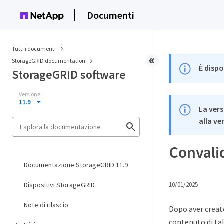
Documenti
Tutti i documenti
StorageGRID documentation
È dispo
StorageGRID software
Versione
11.9
La vers
alla ve
Convali
Documentazione StorageGRID 11.9
Dispositivi StorageGRID
10/01/2025
Note di rilascio
Dopo aver creato
contenuto di tali