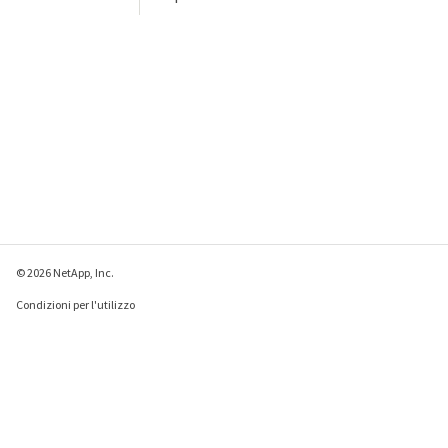
© 2026 NetApp, Inc.
Condizioni per l'utilizzo
Direttiva sulla privacy
Direttiva sui cookie
Impostazioni cookie
Invia feedback su questa pagina