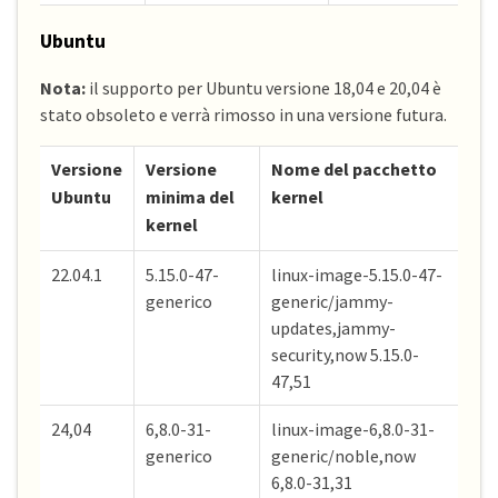
Ubuntu
Nota:
il supporto per Ubuntu versione 18,04 e 20,04 è
stato obsoleto e verrà rimosso in una versione futura.
Versione
Versione
Nome del pacchetto
Ubuntu
minima del
kernel
kernel
22.04.1
5.15.0-47-
linux-image-5.15.0-47-
generico
generic/jammy-
updates,jammy-
security,now 5.15.0-
47,51
24,04
6,8.0-31-
linux-image-6,8.0-31-
generico
generic/noble,now
6,8.0-31,31