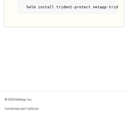
helm install trident-protect netapp-trident-
© 2026 NetApp, Inc.
Condizioni per l'utilizzo
Direttiva sulla privacy
Direttiva sui cookie