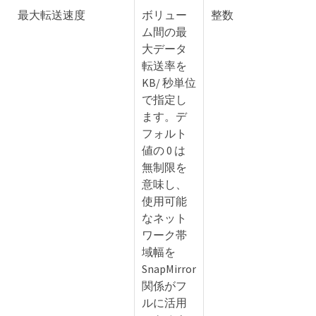
最大転送速度
ボリュー
整数
ム間の最
大データ
転送率を
KB/ 秒単位
で指定し
ます。デ
フォルト
値の 0 は
無制限を
意味し、
使用可能
なネット
ワーク帯
域幅を
SnapMirror
関係がフ
ルに活用