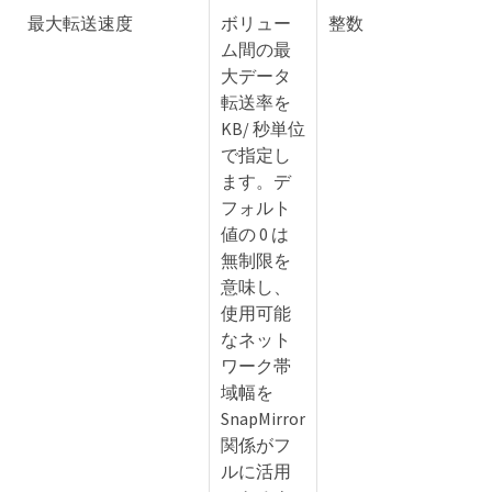
最大転送速度
ボリュー
整数
ム間の最
大データ
転送率を
KB/ 秒単位
で指定し
ます。デ
フォルト
値の 0 は
無制限を
意味し、
使用可能
なネット
ワーク帯
域幅を
SnapMirror
関係がフ
ルに活用