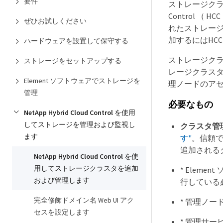
要件
ストレージクラス
Control 
ぜひお試しください
れたストレー
加するにはHCC
ハードウェアを設置して保守する
ストレージク
ストレージをセットアップする
レージクラスタ
Element ソフトウェアでストレージを
理ノードのア
管理
必要なもの
NetApp Hybrid Cloud Control を使用
してストレージを管理および監視し
クラスタ管
ます
す"
。信頼
追加される
NetApp Hybrid Cloud Control を使
用してストレージクラスタを追加
* Eleme
および管理します
行している
完全修飾ドメイン名 Web UI アク
* 管理ノー
セスを設定します
* 管理サー