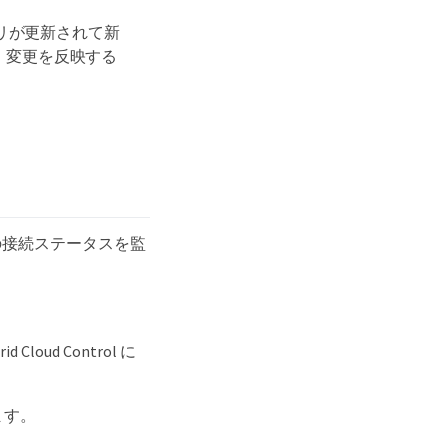
リが更新されて新
。変更を反映する
。
セットの接続ステータスを監
ud Control に
ます。