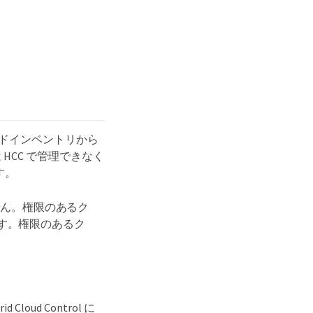
理ノードインベントリから
CC で管理できなく
す。
せん。権限のあるク
移動します。権限のあるク
ud Control に