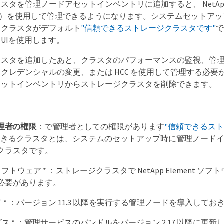
タを管理ノードアセットインベントリに追加すると、 NetApp Hybr
（ HCC ）を使用して管理できるようになります。システムセット
ジクラスタがデフォルト
"信頼できるストレージクラスタです"
で
 UIを使用します。
ラスタを追加したあと、クラスタのパフォーマンスの監視、管
クレデンシャルの変更、または HCC を使用して管理する必要
セットインベントリからストレージクラスタを削除できます。
理者の権限
：で管理者としての権限があります
"信頼できるス
できるクラスタとは、システムのセットアップ時に管理ノード
クラスタです。
nt ソフトウェア * ：ストレージクラスタで NetApp Element ソフト
必要があります。
ド * ：バージョン 11.3 以降を実行する管理ノードを導入してお
ビス * ：管理サービスのバンドルをバージョン 2.17 以降に更新