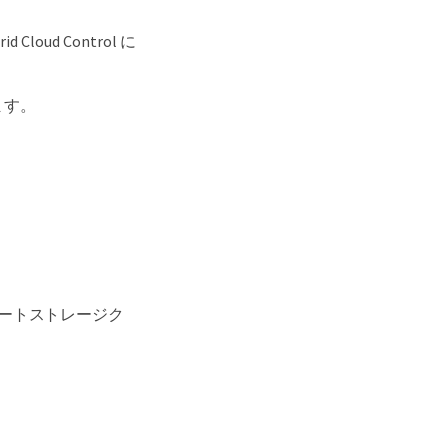
ud Control に
ます。
ートストレージク