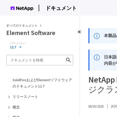
ドキュメント
すべてのドキュメント
Element Software
本製品
バージョン
12.7
日本語
内容が
NetAp
SolidFireおよびElementソフトウェア
のドキュメント12.7
ジクラ
リリースノート
08/05/2026
共
概念