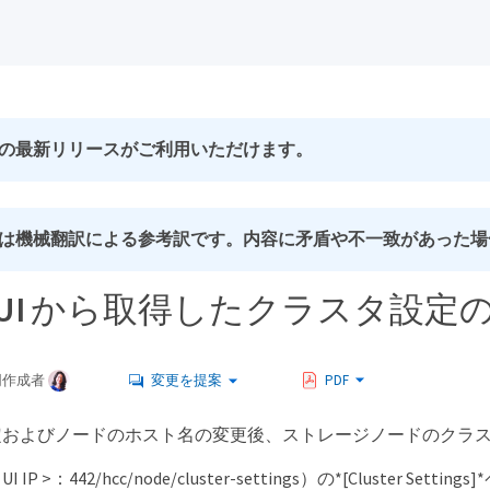
の最新リリースがご利用いただけます。
は機械翻訳による参考訳です。内容に矛盾や不一致があった場
 UI から取得したクラスタ設定
同作成者
変更を提案
PDF
定およびノードのホスト名の変更後、ストレージノードのクラ
IP >：442/hcc/node/cluster-settings）の*[Clust