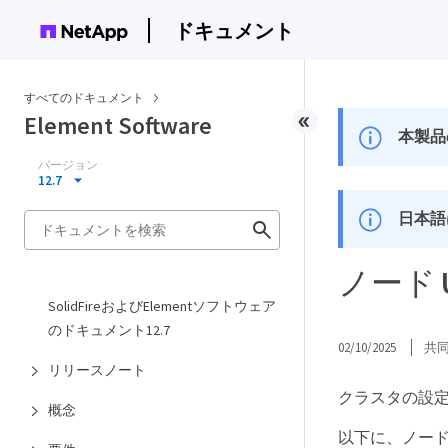
ドキュメント
すべてのドキュメント
Element Software
本製品
バージョン
12.7
日本語
ノード
SolidFireおよびElementソフトウェア
のドキュメント12.7
02/10/2025
共
リリースノート
クラスタの設
概念
以下に、ノードUI 