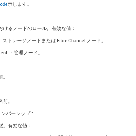
node
示します。
おけるノードのロール。有効な値：
e ：ストレージノードまたは Fibre Channel ノード。
ement ：管理ノード。
前。
名前。
メンバーシップ *
態。有効な値：