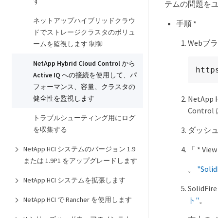
す
テムの問題を
ネットアップハイブリッドクラウ
手順 *
ドでストレージクラスタのボリュ
Webブ
ームを監視します 制御
NetApp Hybrid Cloud Control から
http
Active IQ への接続を使用して、パ
フォーマンス、容量、クラスタの
健全性を監視します
NetAp
Contr
トラブルシューティング用にログ
を収集する
ダッシ
NetApp HCI システムのバージョン 1.9
「 * Vi
または 1.9P1 をアップグレードします
。
"Sol
NetApp HCI システムを拡張します
Solid
NetApp HCI で Rancher を使用します
ト"
。