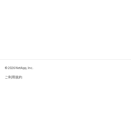
© 2026 NetApp, Inc.
ご利用規約
プライバシー ポリシ
ー
クッキー ポリシー
クッキーの設定
このページに関するフィードバックをお寄せください