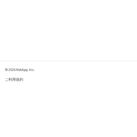
© 2026 NetApp, Inc.
ご利用規約
プライバシー ポリシ
ー
クッキー ポリシー
クッキーの設定
このページに関するフィードバックをお寄せください