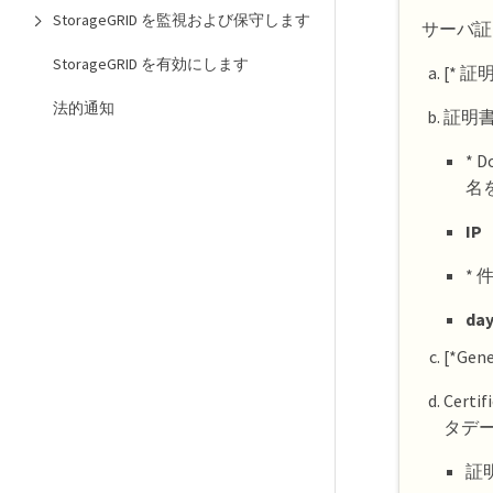
StorageGRID を監視および保守します
サーバ証
StorageGRID を有効にします
[* 
法的通知
証明
* 
名
IP
* 
day
[*Ge
Cert
タデー
証