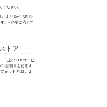
てください。
び Swift API 証
れます。+ 必要に応じて
をリストア
ード上の CLB サービ
 API 証明書を使用す
ォルトの S3 およ