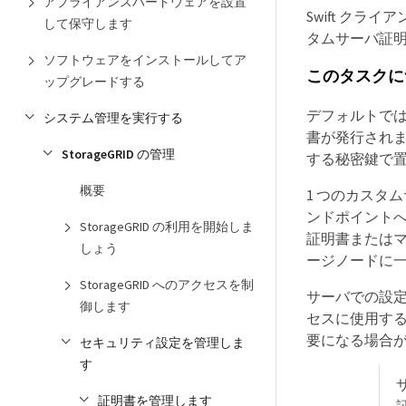
アプライアンスハードウェアを設置
Swift ク
して保守します
タムサーバ証
ソフトウェアをインストールしてア
このタスクに
ップグレードする
デフォルトでは
システム管理を実行する
書が発行されま
StorageGRID の管理
する秘密鍵で
概要
1 つのカスタ
ンドポイント
StorageGRID の利用を開始しま
証明書または
しょう
ージノードに
StorageGRID へのアクセスを制
サーバでの設定
御します
セスに使用する 
要になる場合
セキュリティ設定を管理しま
す
証明書を管理します