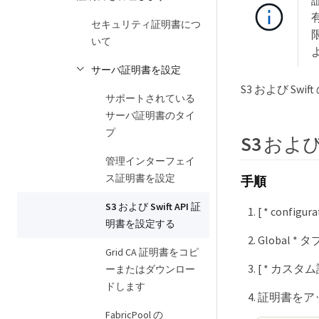
セキュリティ証明書につ
限
いて
サーバ証明書を設定
S3 および S
サポートされている
サーバ証明書のタイ
プ
S3 およ
管理インターフェイ
ス証明書を設定
手順
S3 および Swift API 証
[ * configu
明書を設定する
Global *
Grid CA 証明書をコピ
[ * カスタ
ーまたはダウンロー
ドします
証明書をア
FabricPool の