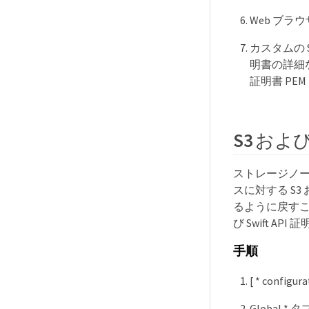
Web ブ
カスタムの S
明書の詳細な
証明書 P
S3 およ
ストレージノード
スに対する S3 
るように戻すこ
び Swift A
手順
[ * configu
Global *