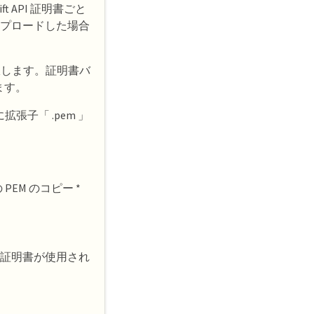
 API 証明書ごと
アップロードした場合
択します。証明書バ
ます。
子「 .pem 」
EM のコピー *
ーバ証明書が使用され