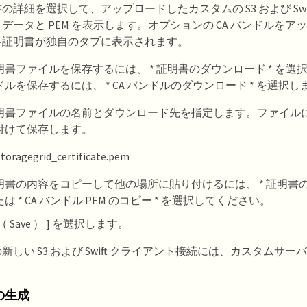
の詳細を選択して、アップロードしたカスタムの S3 および Swift
データと PEM を表示します。オプションの CA バンドルを
各証明書が独自のタブに表示されます。
明書ファイルを保存するには、 * 証明書のダウンロード * を選
ドルを保存するには、 * CA バンドルのダウンロード * を選択し
明書ファイルの名前とダウンロード先を指定します。ファイルに拡張
付けて保存します。
toragegrid_certificate.pem
明書の内容をコピーして他の場所に貼り付けるには、 * 証明書の P
は * CA バンドル PEM のコピー * を選択してください。
（ Save ） ] を選択します。
新しい S3 および Swift クライアント接続には、カスタムサ
。
の生成