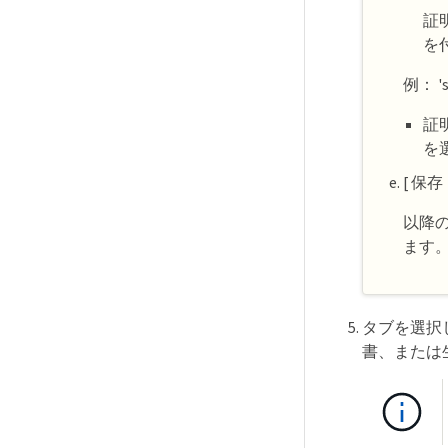
証
を
例： 's
証
を
[ 保存
以降の
ます
タブを選択し
書、または