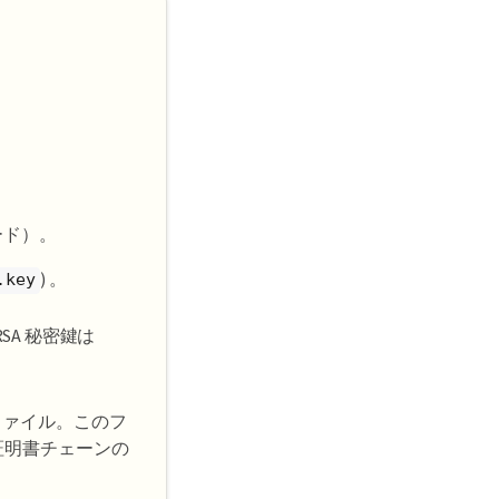
ード）。
) 。
.key
SA 秘密鍵は
ファイル。このフ
、証明書チェーンの