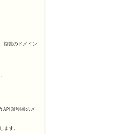
ン名。複数のドメイン
）。
ft API 証明書のメ
択します。