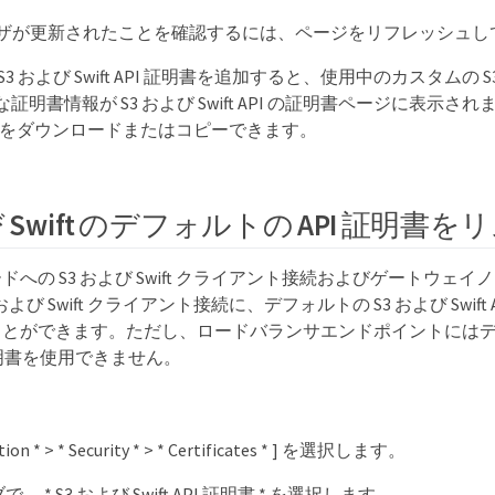
ラウザが更新されたことを確認するには、ページをリフレッシュし
3 および Swift API 証明書を追加すると、使用中のカスタムの S3 およ
証明書情報が S3 および Swift API の証明書ページに表示さ
EM をダウンロードまたはコピーできます。
び Swift のデフォルトの API 証明書
への S3 および Swift クライアント接続およびゲートウェイノ
および Swift クライアント接続に、デフォルトの S3 および Swift
とができます。ただし、ロードバランサエンドポイントにはデフ
PI 証明書を使用できません。
ration * > * Security * > * Certificates * ] を選択します。
 タブで、 * S3 および Swift API 証明書 * を選択します。