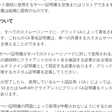
ライアント接続に使用するサーバ証明書を交換またはリストアでき
明書は組織に固有のものです。
ついて
、すべてのストレージノードに、グリッド CA によって署名された 
す。これらの CA 署名証明書は、単一の共通するカスタムサ
置き換えることができます。
ムサーバ証明書がすべてのストレージノードに対して使用され
への接続時にクライアントがホスト名を確認する必要がある場
マルチドメイン証明書として指定する必要があります。グリッ
一致するカスタム証明書を定義してください。
が完了したら、使用しているルート認証局（ CA ）によって
S3 または Swift API クライアントにグリッド CA 証明書を
があります。
サーバ証明書の問題によって処理が中断されないようにするた
証明書の有効期限が近づくと、「 S3 および Swift API のグロ