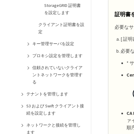
StorageGRID 証明書
を設定します
証明書
クライアント証明書を設
必要なサ
定
[ 証
キー管理サーバを設定
必要
プロキシ設定を管理します
*
信頼されていないクライア
Cer
ントネットワークを管理す
る
テナントを管理します
S3 および Swift クライアント接
CA 
続を設定します
ァ
ネットワークと接続を管理し
順
ます