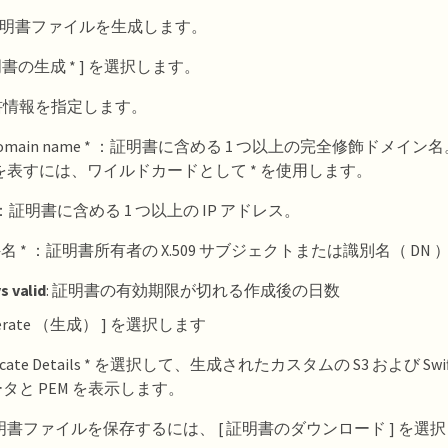
明書ファイルを生成します。
証明書の生成 * ] を選択します。
書情報を指定します。
Domain name * ：証明書に含める 1 つ以上の完全修飾ドメイ
を表すには、ワイルドカードとして * を使用します。
：証明書に含める 1 つ以上の IP アドレス。
件名 * ：証明書所有者の X.509 サブジェクトまたは識別名（ DN 
s valid
: 証明書の有効期限が切れる作成後の日数
nerate （生成） ] を選択します
ificate Details * を選択して、生成されたカスタムの S3 および Swi
タと PEM を表示します。
明書ファイルを保存するには、 [ 証明書のダウンロード ] を選