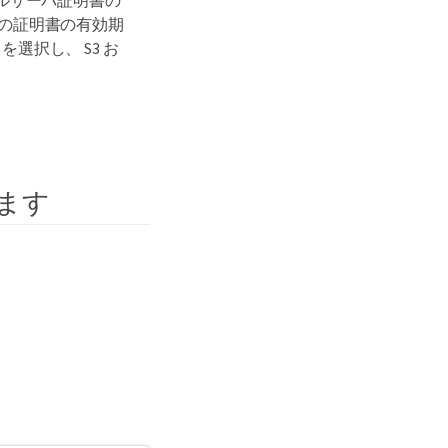
在の証明書の有効期
es * を選択し、 S3 お
します