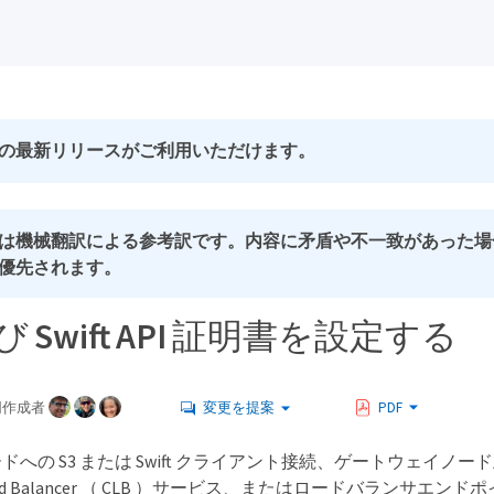
の最新リリースがご利用いただけます。
は機械翻訳による参考訳です。内容に矛盾や不一致があった場
優先されます。
び Swift API 証明書を設定する
同作成者
変更を提案
PDF
への S3 または Swift クライアント接続、ゲートウェイノ
n Load Balancer （ CLB ）サービス、またはロードバランサエンド