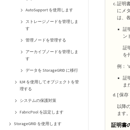
証明書
AutoSupport を使用します
にメタ
は、
ストレージノードを管理しま
す
証
ン
管理ノードを管理する
証
アーカイブノードを管理しま
を
す
例： 's
データを StorageGRID に移行
証
ILM を使用してオブジェクトを管
また
理する
[ 保存
システムの保護対策
以降の
FabricPool を設定します
ます
StorageGRID を使用します
証明書