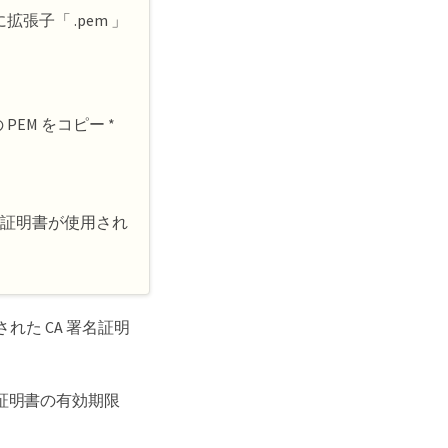
子「 .pem 」
EM をコピー *
ーバ証明書が使用され
れた CA 署名証明
証明書の有効期限