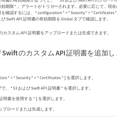
有効期限 * 」アラートがトリガーされます。必要に応じて、現
を確認するには、 * configuration * > * Security * > * Certificat
よび Swift API 証明書の有効期限を Global タブで確認します。
wift のカスタム API 証明書をアップロードまたは生成できます。
び Swift のカスタム API 証明書を追加
ration * > * Security * > * Certificates * ] を選択します。
 タブで、 * S3 および Swift API 証明書 * を選択します。
ム証明書を使用する * ] を選択します。
ップロードまたは生成します。