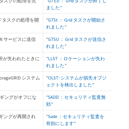
グリッドタスクの処理を完
"GTED ： Grid タスクが終了し
ました"
がグリッドタスクの処理を開
"GTSt ： Grid タスクが開始さ
れました"
 CMN サービスに送信
"GTSU ： Grid タスクが送信さ
れました"
は、場所が失われたときに
"LLST ：ロケーションが失わ
れました"
rageGRID システム
"OLST: システムが損失オブジ
ェクトを検出しました"
ージのロギングがオフにな
"SADD ：セキュリティ監査無
効"
ージのロギングが再開され
"Sade ：セキュリティ監査を
有効にします"