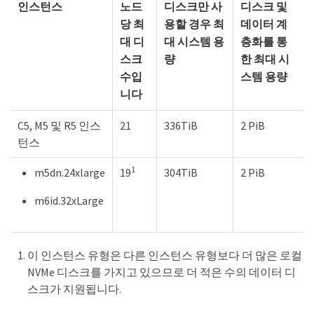
인스턴스
노드
디스크만 사
디스크 및
당 최
용할 경우 최
데이터 계
대 디
대 시스템 용
층화를 통
스크
량
한 최대 시
수입
스템 용량
니다
C5, M5 및 R5 인스
21
336TiB
2 PiB
턴스
1
m5dn.24xlarge
19
304TiB
2 PiB
m6id.32xLarge
이 인스턴스 유형은 다른 인스턴스 유형보다 더 많은 로컬
NVMe 디스크를 가지고 있으므로 더 적은 수의 데이터 디
스크가 지원됩니다.