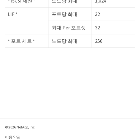
* iSCSI 세션 *
노드당 최대
1,024
LIF *
포트당 최대
32
최대 Per 포트셋
32
* 포트 세트 *
노드당 최대
256
© 2026 NetApp, Inc.
이용 약관