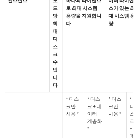
인스턴스
노
하나의 라이센스
여러 라이센
드
로 최대 시스템
스가 있는 최
당
용량을 지원합니
대 시스템 용
최
다
량
대
디
스
크
수
입
니
다
* 디스
* 디스
* 디스
*
크만
크 + 데
크만
디
사용 *
이터
사용 *
스
계층화
크
*
+
데