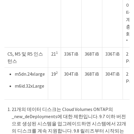
이
터
계
층
화
*
1
C5, M5 및 R5 인스
21
336TiB
368TiB
336TiB
2
턴스
PiB
2
m5dn.24xlarge
19
304TiB
368TiB
304TiB
2
PiB
m6id.32xLarge
21개의 데이터 디스크는 Cloud Volumes ONTAP의
_new_deDeployments에 대한 제한입니다. 9.7 이하 버전
으로 생성된 시스템을 업그레이드하면 시스템에서 22개
의 디스크를 계속 지원합니다. 9.8 릴리즈부터 시작되는