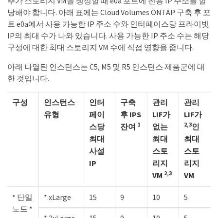
추가 스토리지 VM을 생성할 때 e0a 포트에 전용 IP 주소를 할
당해야 합니다. 아래 표에는 Cloud Volumes ONTAP 구축 후 포
트 e0a에서 사용 가능한 IP 주소 수와 인터페이스당 프라이빗
IP의 최대 수가 나와 있습니다. 사용 가능한 IP 주소 수는 해당
구성에 대한 최대 스토리지 VM 수에 직접 영향을 줍니다.
아래 나열된 인스턴스는 C5, M5 및 R5 인스턴스 제품군에 대
한 것입니다.
구성
인스턴스
인터
구축
관리
관리
유형
페이
후 IPS
LIF가
LIF가
1
2,3
스당
잔여
없는
인
최대
최대
최대
사설
스토
스토
IP
리지
리지
2,3
VM
VM
* 단일
*.xLarge
15
9
10
5
노드 *