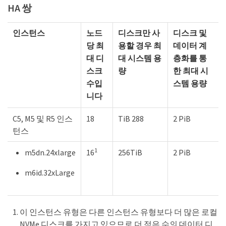
HA 쌍
인스턴스
노드
디스크만 사
디스크 및
당 최
용할 경우 최
데이터 계
대 디
대 시스템 용
층화를 통
스크
량
한 최대 시
수입
스템 용량
니다
C5, M5 및 R5 인스
18
TiB 288
2 PiB
턴스
1
m5dn.24xlarge
16
256TiB
2 PiB
m6id.32xLarge
이 인스턴스 유형은 다른 인스턴스 유형보다 더 많은 로컬
NVMe 디스크를 가지고 있으므로 더 적은 수의 데이터 디