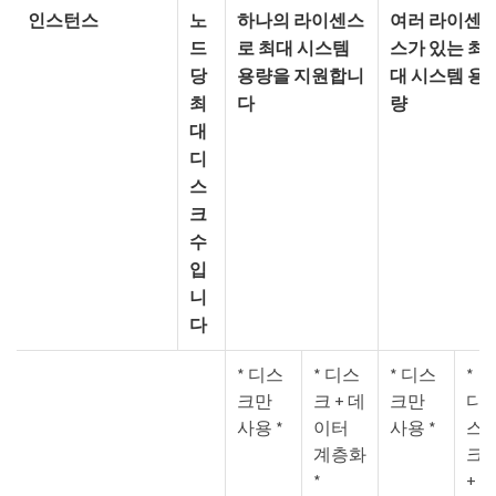
인스턴스
노
하나의 라이센스
여러 라이센
드
로 최대 시스템
스가 있는 최
당
용량을 지원합니
대 시스템 용
최
다
량
대
디
스
크
수
입
니
다
* 디스
* 디스
* 디스
*
크만
크 + 데
크만
디
사용 *
이터
사용 *
스
계층화
크
*
+