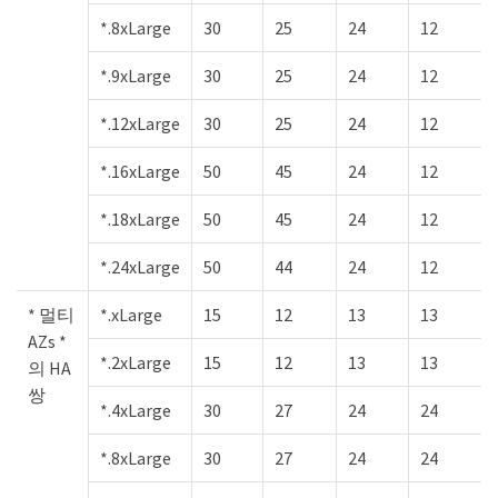
*.8xLarge
30
25
24
12
*.9xLarge
30
25
24
12
*.12xLarge
30
25
24
12
*.16xLarge
50
45
24
12
*.18xLarge
50
45
24
12
*.24xLarge
50
44
24
12
* 멀티
*.xLarge
15
12
13
13
AZs *
*.2xLarge
15
12
13
13
의 HA
쌍
*.4xLarge
30
27
24
24
*.8xLarge
30
27
24
24