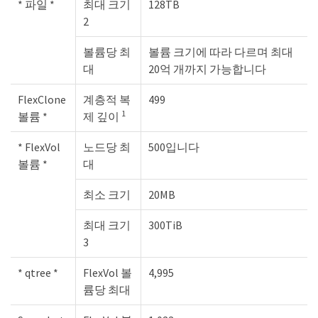
* 파일 *
최대 크기
128TB
2
볼륨당 최
볼륨 크기에 따라 다르며 최대
대
20억 개까지 가능합니다
FlexClone
계층적 복
499
1
볼륨 *
제 깊이
* FlexVol
노드당 최
500입니다
볼륨 *
대
최소 크기
20MB
최대 크기
300TiB
3
* qtree *
FlexVol 볼
4,995
륨당 최대