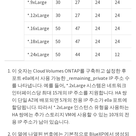
*.9xLarge
30
27
24
24
*.12xLarge
30
27
24
24
*.16xLarge
50
47
24
24
*.18xLarge
50
47
24
24
*.24xLarge
50
44
24
12
이 숫자는 Cloud Volumes ONTAP를 구축하고 설정한 후
포트 e0a에서 사용 가능한 _remaining_private IP 주소 수
를 나타냅니다. 예를 들어, *.2xLarge 시스템은 네트워크
인터페이스당 최대 15개의 IP 주소를 지원합니다. HA 쌍
이 단일 AZ에 배포되면 5개의 전용 IP 주소가 e0a 포트에
할당됩니다. 따라서 *.2xLarge 인스턴스 유형을 사용하는
HA 쌍에는 추가 스토리지 VM에 사용할 수 있는 10개의 전
용 IP 주소가 남아 있습니다.
이 열에 나열된 번호에는 기본적으로 BlueXP에서 생성되