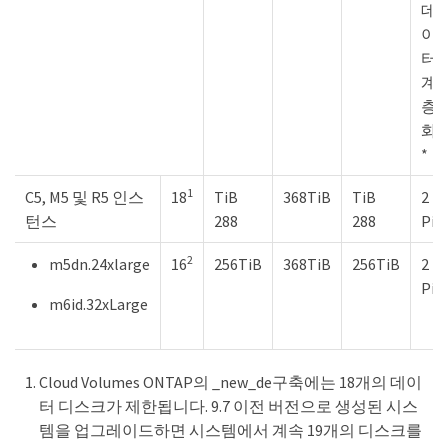
데
이
터
계
층
화
*
1
C5, M5 및 R5 인스
18
TiB
368TiB
TiB
2
턴스
288
288
PiB
2
m5dn.24xlarge
16
256TiB
368TiB
256TiB
2
PiB
m6id.32xLarge
Cloud Volumes ONTAP의 _new_de구축에는 18개의 데이
터 디스크가 제한됩니다. 9.7 이전 버전으로 생성된 시스
템을 업그레이드하면 시스템에서 계속 19개의 디스크를