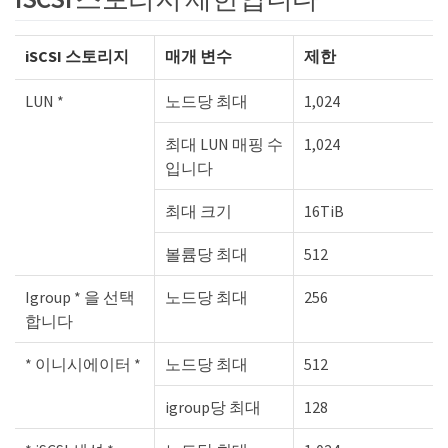
iSCSI 스토리지
매개 변수
제한
LUN *
노드당 최대
1,024
최대 LUN 매핑 수
1,024
입니다
최대 크기
16TiB
볼륨당 최대
512
Igroup * 을 선택
노드당 최대
256
합니다
* 이니시에이터 *
노드당 최대
512
igroup당 최대
128