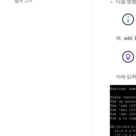
법적 고지
다음 명령
예:
add 
아래 입력