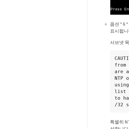
옵션 * 
표시됩니다
서브넷 목
CAUTI
from 
are a
NTP o
using
list 
to ha
/32 s
특별히 N
성합니다.