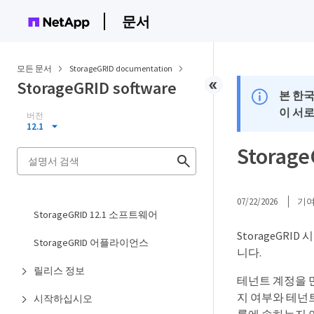
문서
모든 문서
StorageGRID documentation
StorageGRID software
본 한
이 서
버전
12.1
Stora
07/22/2026
기
StorageGRID 12.1 소프트웨어
StorageGR
StorageGRID 어플라이언스
니다.
릴리스 정보
테넌트 계정을 
지 여부와 테넌트
시작하십시오