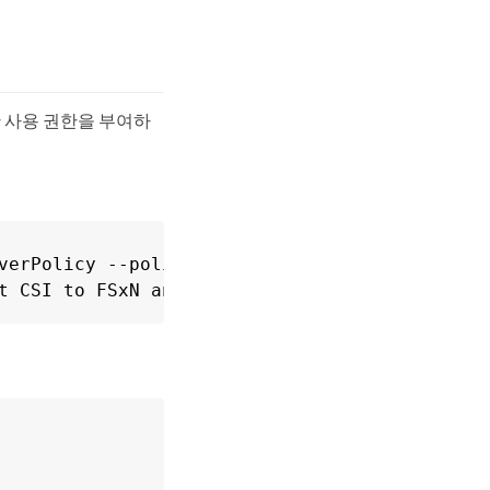
요한 사용 권한을 부여하
verPolicy --policy-document file://policy.jso
t CSI to FSxN and Secrets manager"