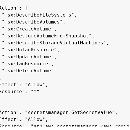
Action": [

 "fsx:DescribeFileSystems",

 "fsx:DescribeVolumes",

 "fsx:CreateVolume",

 "fsx:RestoreVolumeFromSnapshot",

 "fsx:DescribeStorageVirtualMachines",

 "fsx:UntagResource",

 "fsx:UpdateVolume",

 "fsx:TagResource",

 "fsx:DeleteVolume"



Effect": "Allow",

Resource": "*"

Action": "secretsmanager:GetSecretValue",

Effect": "Allow",

Resource": "arn:aws:secretsmanager:<aws-regio