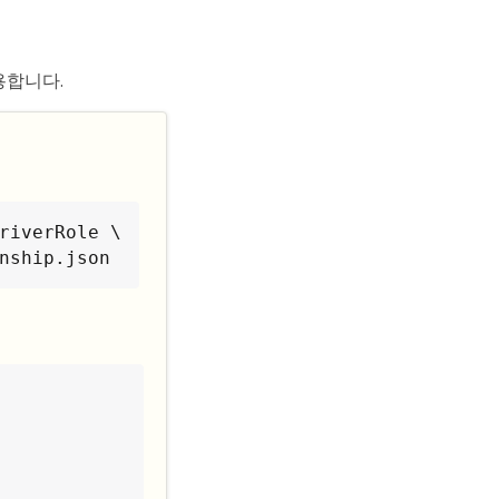
용합니다.
riverRole \

onship.json