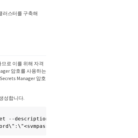
es 클러스터를 구축해
행하므로 이를 위해 자격
nager 암호를 사용하는
rets Manager 암호
를 생성합니다.
et --description "Trident CSI credentials"\

ord\":\"<svmpassword>\"}"