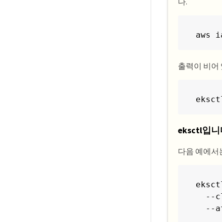
다.
aws i
출력이 비어 
eksct
eksctl입
다음 예에서는
eksct
  --c
  --a