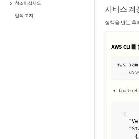
참조하십시오
    }

서비스 계
  ],

법적 고지
  "Vers
정책을 만든 후에
}
AWS CL
aws iam
  --a
trust-rel
{

  "Ve
  "St
    {
