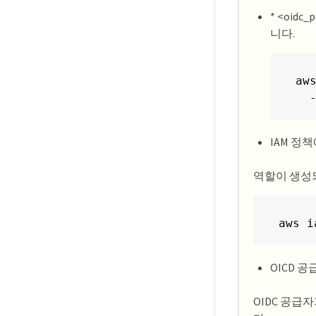
* <oidc
니다.
aw
  
IAM 정책
역할이 생성되
aws i
OICD 
OIDC 공급