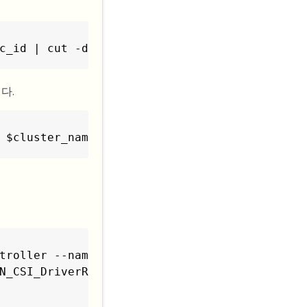
c_id | cut -d "/" -f4
다.
 $cluster_name --approve
troller --namespace trident \

N_CSI_DriverRole --role-only \
