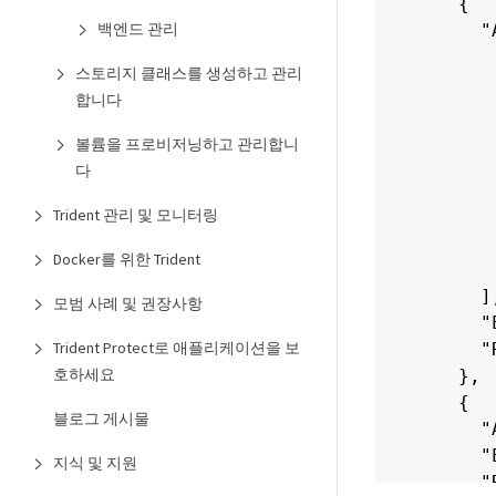
    {

백엔드 관리
      "
       
스토리지 클래스를 생성하고 관리
       
합니다
       
       
볼륨을 프로비저닝하고 관리합니
       
다
       
Trident 관리 및 모니터링
       
       
Docker를 위한 Trident
       
      ],
모범 사례 및 권장사항
      "
Trident Protect로 애플리케이션을 보
      "
호하세요
    },

    {

블로그 게시물
      "
      "
지식 및 지원
      "