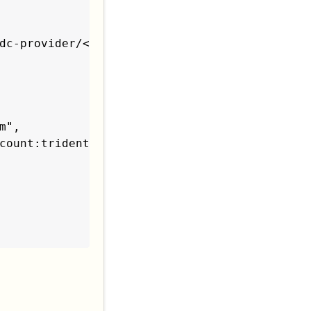
dc-provider/<oidc_provider>"

",

count:trident:trident-controller"
