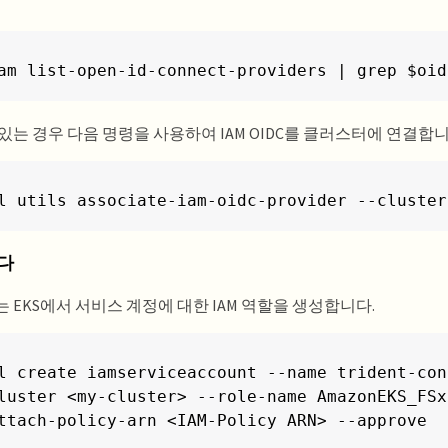
am list-open-id-connect-providers | grep $oid
있는 경우 다음 명령을 사용하여 IAM OIDC를 클러스터에 연결합니
l utils associate-iam-oidc-provider --cluster
니다
 EKS에서 서비스 계정에 대한 IAM 역할을 생성합니다.
l create iamserviceaccount --name trident-con
luster <my-cluster> --role-name AmazonEKS_FSx
ttach-policy-arn <IAM-Policy ARN> --approve