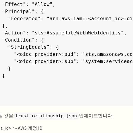
 "Effect": "Allow",

 "Principal": {

   "Federated": "arn:aws:iam::<account_id>:oi
 },

 "Action": "sts:AssumeRoleWithWebIdentity",

 "Condition": {

   "StringEquals": {

     "<oidc_provider>:aud": "sts.amazonaws.com
     "<oidc_provider>:sub": "system:serviceac
   }

}

음 값을
업데이트합니다.
trust-relationship.json
nt_id> * - AWS 계정 ID