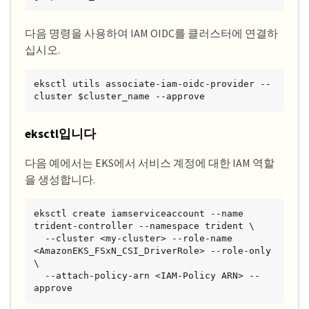
다음 명령을 사용하여 IAM OIDC를 클러스터에 연결하
십시오.
eksctl utils associate-iam-oidc-provider --
cluster $cluster_name --approve
eksctl입니다
다음 예에서는 EKS에서 서비스 계정에 대한 IAM 역할
을 생성합니다.
eksctl create iamserviceaccount --name 
trident-controller --namespace trident \

  --cluster <my-cluster> --role-name 
<AmazonEKS_FSxN_CSI_DriverRole> --role-only 
\

  --attach-policy-arn <IAM-Policy ARN> --
approve