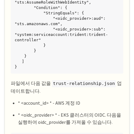
"sts:AssumeRoleWithWebIdentity",

        "Condition": {

            "StringEquals": {

                "<oidc_provider>:aud": 
"sts.amazonaws.com",

                "<oidc_provider>:sub": 
"system:serviceaccount:trident:trident-
controller"

            }

        }

    }

   ]

}
파일에서 다음 값을
업
trust-relationship.json
데이트합니다.
* <account_id> * - AWS 계정 ID
* <oidc_provider> * - EKS 클러스터의 OIDC. 다음을
실행하여 oidc_provider를 가져올 수 있습니다.