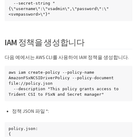
  --secret-string "
{\"username\":\"vsadmin\",\"password\":\"
<svmpassword>\"}"
IAM 정책을 생성합니다
다음 예에서는 AWS CLI를 사용하여 IAM 정책을 생성합니다.
aws iam create-policy --policy-name 
AmazonFSxNCSIDriverPolicy --policy-document 
file://policy.json

  --description "This policy grants access to 
Trident CSI to FSxN and Secret manager"
정책 JSON 파일 *:
policy.json:

{
