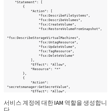
    "Statement": [

        {

            "Action": [

                "fsx:DescribeFileSystems",

                "fsx:DescribeVolumes",

                "fsx:CreateVolume",

                "fsx:RestoreVolumeFromSnapshot",

"fsx:DescribeStorageVirtualMachines",

                "fsx:UntagResource",

                "fsx:UpdateVolume",

                "fsx:TagResource",

                "fsx:DeleteVolume"

            ],

            "Effect": "Allow",

            "Resource": "*"

        },

        {

            "Action": 
"secretsmanager:GetSecretValue",

            "Effect": "Allow",

            "Resource": "arn:aws:secretsmanager:
<aws-region>:<aws-account-id>:secret:<aws-secret-
서비스 계정에 대한 IAM 역할을 생성합니
manager-name>*"

다
        }
