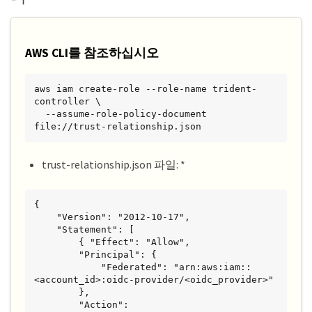
    ],

    "Version": "2012-10-17"

}
AWS CLI를 참조하십시오
aws iam create-role --role-name trident-
controller \

  --assume-role-policy-document 
file://trust-relationship.json
trust-relationship.json 파일: *
{

    "Version": "2012-10-17",

    "Statement": [

        { "Effect": "Allow",

        "Principal": {

            "Federated": "arn:aws:iam::
<account_id>:oidc-provider/<oidc_provider>"

        },

        "Action": 