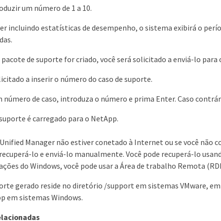
oduzir um número de 1 a 10.
ver incluindo estatísticas de desempenho, o sistema exibirá o per
das.
 pacote de suporte for criado, você será solicitado a enviá-lo para
licitado a inserir o número do caso de suporte.
um número de caso, introduza o número e prima Enter. Caso contrár
suporte é carregado para o NetApp.
o Unified Manager não estiver conetado à Internet ou se você não c
recuperá-lo e enviá-lo manualmente. Você pode recuperá-lo usan
lações do Windows, você pode usar a Área de trabalho Remota (RDP
orte gerado reside no diretório /support em sistemas VMware, e
pp em sistemas Windows.
elacionadas