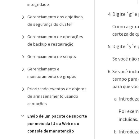
integridade
Digite `g`e 
Gerenciamento dos objetivos
de segurança do cluster
Como a geraç
certeza de q
Gerenciamento de operações
de backup e restauração
Digite `y`e 
Gerenciamento de scripts
Se você não 
Gerenciamento e
Se você incl
monitoramento de grupos
tempo para o
para que voc
Priorizando eventos de objetos
de armazenamento usando
Introduza
anotações
Por exemp
Envio de um pacote de suporte
incluídas.
por meio da IU da Web e do
console de manutenção
Introduza 