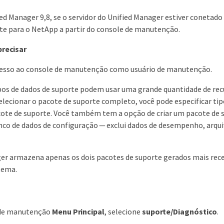
fied Manager 9,8, se o servidor do Unified Manager estiver conetad
te para o NetApp a partir do console de manutenção.
precisar
cesso ao console de manutenção como usuário de manutenção.
os de dados de suporte podem usar uma grande quantidade de rec
elecionar o pacote de suporte completo, você pode especificar tipo
te de suporte. Você também tem a opção de criar um pacote de su
nco de dados de configuração — exclui dados de desempenho, arqui
er armazena apenas os dois pacotes de suporte gerados mais rec
tema.
 de manutenção
Menu Principal
, selecione
suporte/Diagnóstico
.