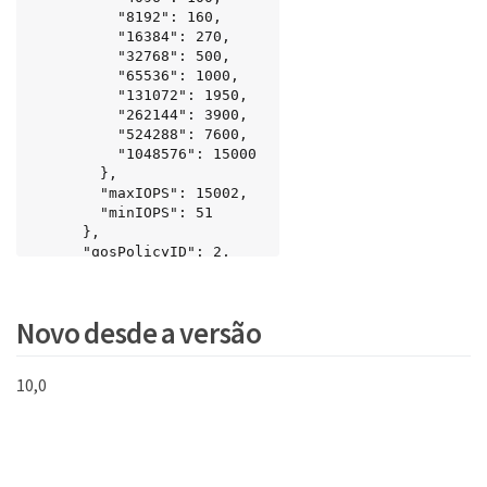
          "8192": 160,

          "16384": 270,

          "32768": 500,

          "65536": 1000,

          "131072": 1950,

          "262144": 3900,

          "524288": 7600,

          "1048576": 15000

        },

        "maxIOPS": 15002,

        "minIOPS": 51

      },

      "qosPolicyID": 2,

      "volumeIDs": [

          2

      ]

Novo desde a versão
    }

  }

}
10,0