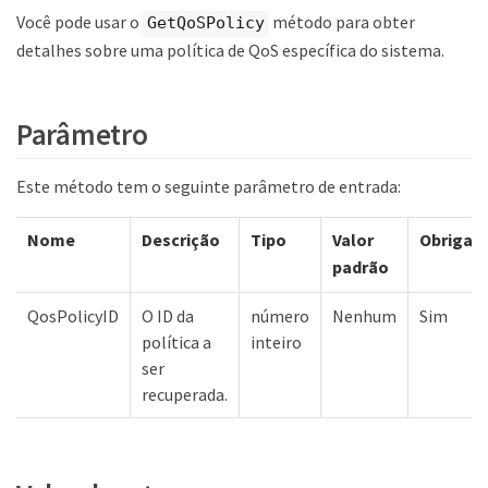
Você pode usar o
método para obter
GetQoSPolicy
detalhes sobre uma política de QoS específica do sistema.
Parâmetro
Este método tem o seguinte parâmetro de entrada:
Nome
Descrição
Tipo
Valor
Obrigató
padrão
QosPolicyID
O ID da
número
Nenhum
Sim
política a
inteiro
ser
recuperada.