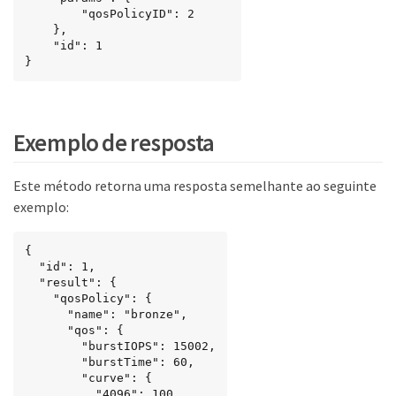
    	"qosPolicyID": 2

    },

    "id": 1

}
Exemplo de resposta
Este método retorna uma resposta semelhante ao seguinte
exemplo:
{

  "id": 1,

  "result": {

    "qosPolicy": {

      "name": "bronze",

      "qos": {

        "burstIOPS": 15002,

        "burstTime": 60,

        "curve": {

          "4096": 100,
