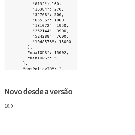
          "8192": 160,

          "16384": 270,

          "32768": 500,

          "65536": 1000,

          "131072": 1950,

          "262144": 3900,

          "524288": 7600,

          "1048576": 15000

        },

        "maxIOPS": 15002,

        "minIOPS": 51

      },

      "qosPolicyID": 2,

      "volumeIDs": [

          2

      ]

Novo desde a versão
    }

  }

}
10,0