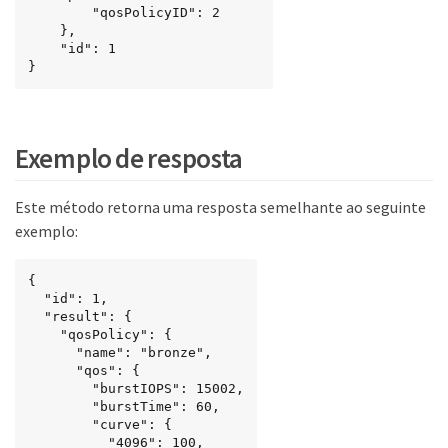
    	"qosPolicyID": 2

    },

    "id": 1

}
Exemplo de resposta
Este método retorna uma resposta semelhante ao seguinte
exemplo:
{

  "id": 1,

  "result": {

    "qosPolicy": {

      "name": "bronze",

      "qos": {

        "burstIOPS": 15002,

        "burstTime": 60,

        "curve": {

          "4096": 100,
