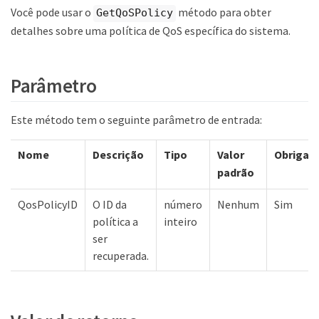
Você pode usar o
método para obter
GetQoSPolicy
detalhes sobre uma política de QoS específica do sistema.
Parâmetro
Este método tem o seguinte parâmetro de entrada:
Nome
Descrição
Tipo
Valor
Obrigató
padrão
QosPolicyID
O ID da
número
Nenhum
Sim
política a
inteiro
ser
recuperada.