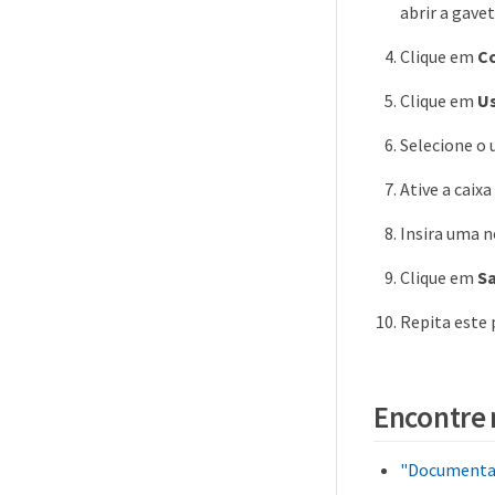
abrir a gavet
Clique em
C
Clique em
U
Selecione o 
Ative a caixa
Insira uma 
Clique em
Sa
Repita este
Encontre 
"Documentaç