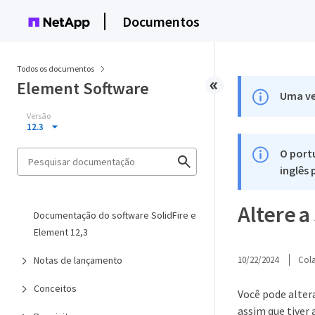
Documentos
Todos os documentos
Element Software
Uma ve
Versão
12.3
O port
inglês
Altere a
Documentação do software SolidFire e
Element 12,3
Notas de lançamento
10/22/2024
Col
Conceitos
Você pode alter
assim que tiver 