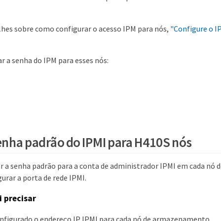
lhes sobre como configurar o acesso IPM para nós,
"Configure o I
r a senha do IPM para esses nós:
senha padrão do IPMI para H410S nós
ar a senha padrão para a conta de administrador IPMI em cada n
urar a porta de rede IPMI.
i precisar
onfigurado o endereço IP IPMI para cada nó de armazenamento.