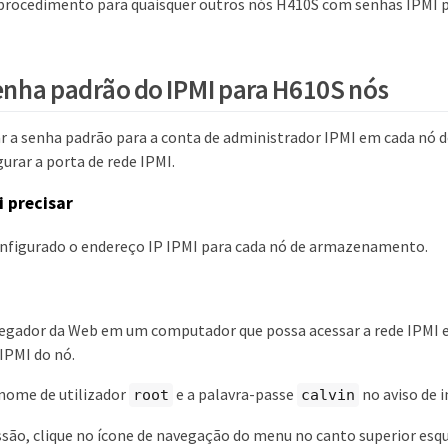
 procedimento para quaisquer outros nós H410S com senhas IPMI 
senha padrão do IPMI para H610S nós
ar a senha padrão para a conta de administrador IPMI em cada n
urar a porta de rede IPMI.
i precisar
onfigurado o endereço IP IPMI para cada nó de armazenamento.
egador da Web em um computador que possa acessar a rede IPMI e
IPMI do nó.
nome de utilizador
e a palavra-passe
no aviso de i
root
calvin
essão, clique no ícone de navegação do menu no canto superior esq