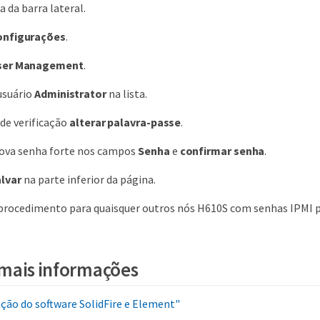
a da barra lateral.
onfigurações
.
ser Management
.
usuário
Administrator
na lista.
 de verificação
alterar palavra-passe
.
nova senha forte nos campos
Senha
e
confirmar senha
.
lvar
na parte inferior da página.
 procedimento para quaisquer outros nós H610S com senhas IPMI 
mais informações
ão do software SolidFire e Element"