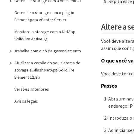
Gerenciar storage com a API Element
Repita este
Gerencie o storage com o plug-in
Element para vCenter Server
Altere a 
Monitore o storage com o NetApp
SolidFire Active IQ
Você deve alter
assim que config
Trabalhe com o nó de gerenciamento
O que você va
Atualizar a versão do seu sistema de
storage all-flash NetApp SolidFire
Você deve ter c
Element 12,3.x
Passos
Versões anteriores
Abra um nav
Avisos legais
endereço IP 
Introduza o 
Ao iniciar s