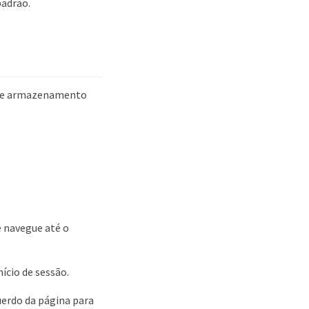
padrão.
ó de armazenamento
 navegue até o
nício de sessão.
uerdo da página para