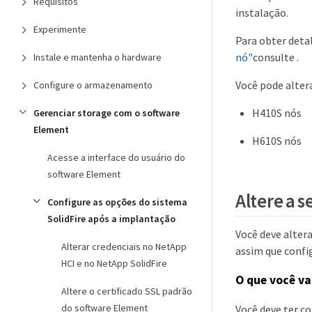
Requisitos
instalação.
Experimente
Para obter deta
nó"
consulte .
Instale e mantenha o hardware
Você pode altera
Configure o armazenamento
H410S nós
Gerenciar storage com o software
Element
H610S nós
Acesse a interface do usuário do
software Element
Altere a 
Configure as opções do sistema
SolidFire após a implantação
Você deve alter
Alterar credenciais no NetApp
assim que config
HCI e no NetApp SolidFire
O que você va
Altere o certificado SSL padrão
do software Element
Você deve ter c