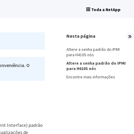
Toda a NetApp
Nesta página
Altere a senha padrão do IPMI
para H410S nós
Altere a senha padrão do IPMI
onveniência. O
para H610S nós
Encontre mais informações
nt Interface) padrão
tualizações de