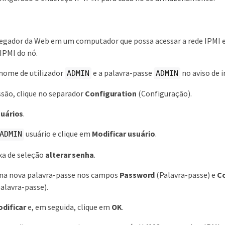
egador da Web em um computador que possa acessar a rede IPMI e
IPMI do nó.
nome de utilizador
e a palavra-passe
no aviso de i
ADMIN
ADMIN
essão, clique no separador
Configuration
(Configuração).
uários
.
usuário e clique em
Modificar usuário
.
ADMIN
xa de seleção
alterar senha
.
ma nova palavra-passe nos campos
Password
(Palavra-passe) e
C
alavra-passe).
dificar
e, em seguida, clique em
OK
.