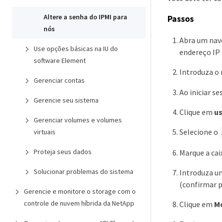
Altere a senha do IPMI para
Passos
nós
Abra um nav
Use opções básicas na IU do
endereço IP 
software Element
Introduza o 
Gerenciar contas
Ao iniciar s
Gerencie seu sistema
Clique em
us
Gerenciar volumes e volumes
Selecione o
virtuais
Proteja seus dados
Marque a cai
Solucionar problemas do sistema
Introduza u
(confirmar p
Gerencie e monitore o storage com o
controle de nuvem híbrida da NetApp
Clique em
Mo