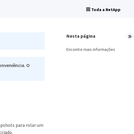
Toda a NetApp
Nesta página
Encontre mais informações
onveniência. O
apshots para rolar um
criado.