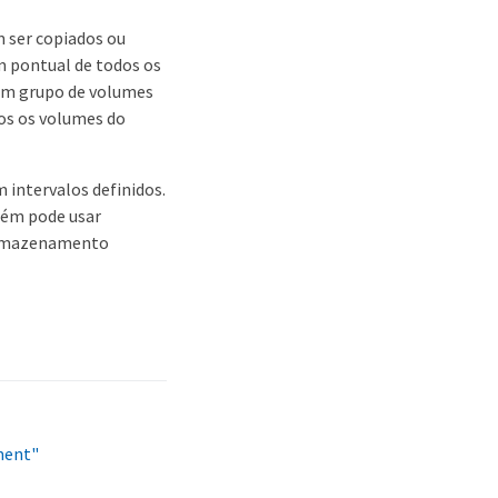
 ser copiados ou
m pontual de todos os
 um grupo de volumes
os os volumes do
intervalos definidos.
bém pode usar
 armazenamento
ment"