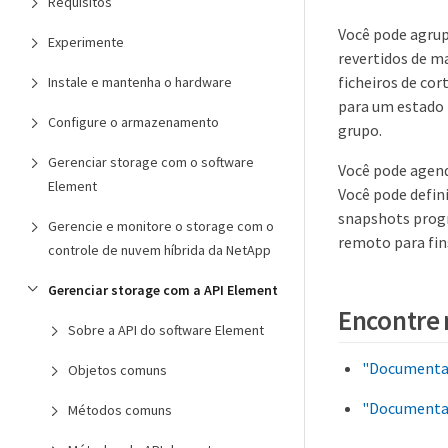
Requisitos
Você pode agrup
Experimente
revertidos de m
ficheiros de co
Instale e mantenha o hardware
para um estado 
Configure o armazenamento
grupo.
Gerenciar storage com o software
Você pode agen
Element
Você pode defin
snapshots prog
Gerencie e monitore o storage com o
remoto para fin
controle de nuvem híbrida da NetApp
Gerenciar storage com a API Element
Encontre 
Sobre a API do software Element
"Documentaç
Objetos comuns
"Documentaç
Métodos comuns