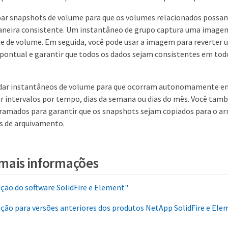
ar snapshots de volume para que os volumes relacionados possam
aneira consistente. Um instantâneo de grupo captura uma image
rte de volume. Em seguida, você pode usar a imagem para reverter
pontual e garantir que todos os dados sejam consistentes em tod
dar instantâneos de volume para que ocorram autonomamente em 
ir intervalos por tempo, dias da semana ou dias do mês. Você tam
ramados para garantir que os snapshots sejam copiados para o
s de arquivamento.
mais informações
ão do software SolidFire e Element"
ão para versões anteriores dos produtos NetApp SolidFire e Ele