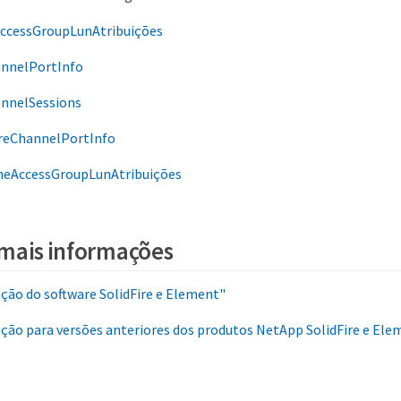
ccessGroupLunAtribuições
annelPortInfo
annelSessions
reChannelPortInfo
eAccessGroupLunAtribuições
mais informações
ão do software SolidFire e Element"
ão para versões anteriores dos produtos NetApp SolidFire e Ele