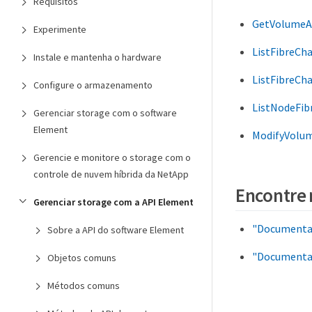
Requisitos
GetVolumeA
Experimente
ListFibreCh
Instale e mantenha o hardware
ListFibreCh
Configure o armazenamento
ListNodeFib
Gerenciar storage com o software
Element
ModifyVolum
Gerencie e monitore o storage com o
controle de nuvem híbrida da NetApp
Encontre 
Gerenciar storage com a API Element
"Documentaç
Sobre a API do software Element
"Documentaç
Objetos comuns
Métodos comuns