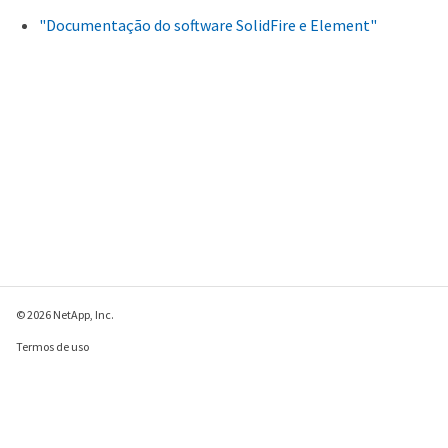
"Documentação do software SolidFire e Element"
© 2026 NetApp, Inc.
Termos de uso
Política de privacidade
Política de cookies
Configurações de