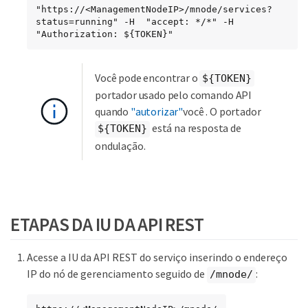
"https://<ManagementNodeIP>/mnode/services?
status=running" -H  "accept: */*" -H  
"Authorization: ${TOKEN}"
Você pode encontrar o
${TOKEN}
portador usado pelo comando API
quando
"autorizar"
você . O portador
está na resposta de
${TOKEN}
ondulação.
ETAPAS DA IU DA API REST
Acesse a IU da API REST do serviço inserindo o endereço
IP do nó de gerenciamento seguido de
:
/mnode/