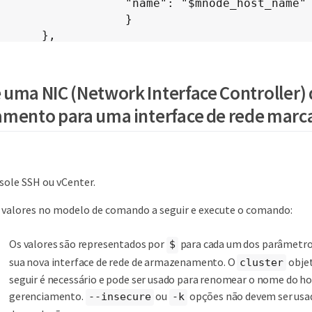
           "name": "$mnode_host_name"

                  }

     },

 uma NIC (Network Interface Controller)
mento para uma interface de rede marc
sole SSH ou vCenter.
 valores no modelo de comando a seguir e execute o comando:
Os valores são representados por
para cada um dos parâmetro
$
sua nova interface de rede de armazenamento. O
obje
cluster
seguir é necessário e pode ser usado para renomear o nome do ho
gerenciamento.
ou
opções não devem ser us
--insecure
-k