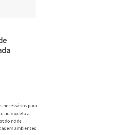
 de
ada
s necessários para
to no modelo a
st do nó de
adas em ambientes