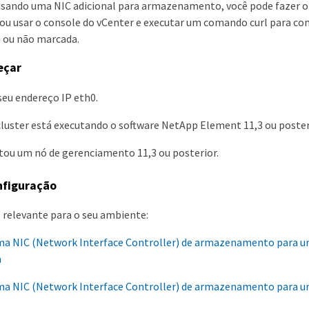
 usando uma NIC adicional para armazenamento, você pode fazer o
u usar o console do vCenter e executar um comando curl para con
 ou não marcada.
eçar
seu endereço IP eth0.
cluster está executando o software NetApp Element 11,3 ou poster
tou um nó de gerenciamento 11,3 ou posterior.
nfiguração
 relevante para o seu ambiente:
ma NIC (Network Interface Controller) de armazenamento para um
a
ma NIC (Network Interface Controller) de armazenamento para um