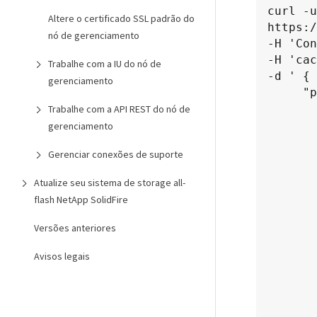
curl -u
Altere o certificado SSL padrão do
https:/
nó de gerenciamento
-H 'Con
-H 'cac
Trabalhe com a IU do nó de
-d ' {

gerenciamento
     "params": {

             
Trabalhe com a API REST do nó de
         
gerenciamento
           
Gerenciar conexões de suporte
            
          
Atualize seu sistema de storage all-
          
flash NetApp SolidFire
           
          
Versões anteriores
            
          
Avisos legais
       
       
             