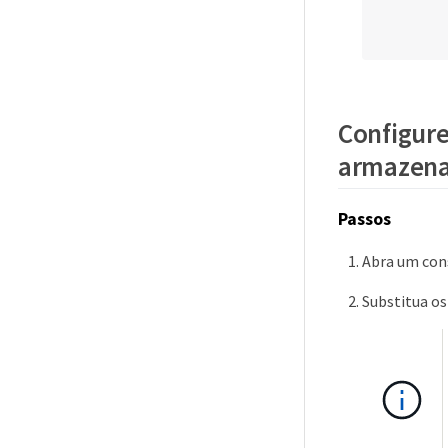
              
       
        
    "method": "SetConfig"

}

'
Configure
armazena
Passos
Abra um con
Substitua os