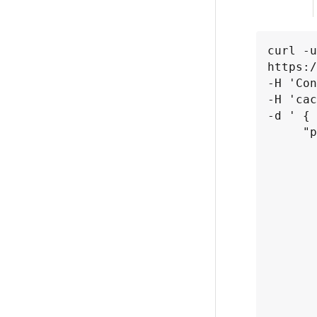
curl -u
https:/
-H 'Con
-H 'cac
-d ' {

     "params": {

             
         
           
            
          
          
           
          
            
          
           