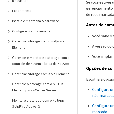
Requisitos
Se você estiver
gerenciamento o
Experimente
de rede marcada
Instale e mantenha o hardware
Antes de com
Configure o armazenamento
Você sabe o 
Gerenciar storage com o software
A versão do 
Element
Você implan
Gerencie e monitore o storage com o
controle de nuvem híbrida da NetApp
Opções de co
Gerenciar storage com a API Element
Escolha a opção
Gerencie o storage com o plug-in
Configure u
Element para vCenter Server
não marcad
Monitore o storage com o NetApp
Configure u
SolidFire Active IQ
marcada