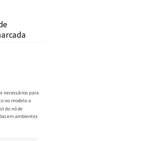
 de
marcada
s necessários para
to no modelo a
st do nó de
adas em ambientes