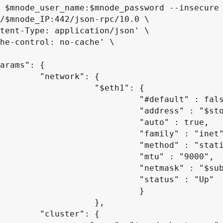
 $mnode_user_name:$mnode_password --insecure 
/$mnode_IP:442/json-rpc/10.0 \

tent-Type: application/json' \

he-control: no-cache' \

  "network": {

                 "$eth1": {

                        "#default" : false,

                       "address" : "$storage_IP",

                         "auto" : true,

                         "family" : "inet",

                        "method" : "static",

                         "mtu" : "9000",

                       "netmask" : "$subnet_mask",

                         "status" : "Up"

                            }

                   },

  "cluster": {
