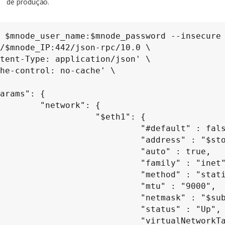
de produção.
 $mnode_user_name:$mnode_password --insecure 
/$mnode_IP:442/json-rpc/10.0 \

tent-Type: application/json' \

he-control: no-cache' \

  "network": {

                 "$eth1": {

                        "#default" : false,

                       "address" : "$storage_IP",

                         "auto" : true,

                         "family" : "inet",

                        "method" : "static",

                         "mtu" : "9000",

                       "netmask" : "$subnet_mask",

                         "status" : "Up",

                        "virtualNetworkTag" : 