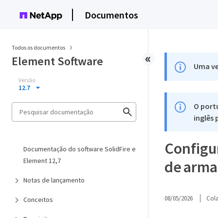
Documentos
Todos os documentos
Element Software
Uma ve
Versão
12.7
O port
inglês
Configur
Documentação do software SolidFire e
Element 12,7
de arm
Notas de lançamento
08/05/2026
Col
Conceitos