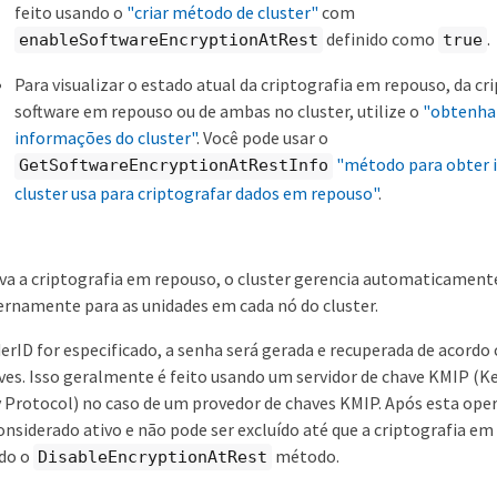
feito usando o
"criar método de cluster"
com
definido como
.
enableSoftwareEncryptionAtRest
true
Para visualizar o estado atual da criptografia em repouso, da cr
software em repouso ou de ambas no cluster, utilize o
"obtenha
informações do cluster"
. Você pode usar o
"método para obter 
GetSoftwareEncryptionAtRestInfo
cluster usa para criptografar dados em repouso"
.
va a criptografia em repouso, o cluster gerencia automaticamente
ternamente para as unidades em cada nó do cluster.
erID for especificado, a senha será gerada e recuperada de acordo
ves. Isso geralmente é feito usando um servidor de chave KMIP 
y Protocol) no caso de um provedor de chaves KMIP. Após esta ope
onsiderado ativo e não pode ser excluído até que a criptografia em
ndo o
método.
DisableEncryptionAtRest