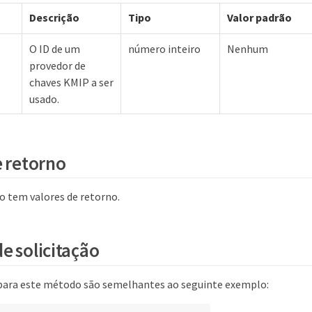
Descrição
Tipo
Valor padrão
O ID de um
número inteiro
Nenhum
provedor de
chaves KMIP a ser
usado.
e retorno
 tem valores de retorno.
e solicitação
 para este método são semelhantes ao seguinte exemplo: