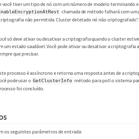
e você tiver um tipo de nó com um número de modelo terminando e
chamada de método falhará com uma
EnableEncryptionAtRest
criptografia não permitida. Cluster detetado nó não criptografado".
ocê só deve ativar ou desativar a criptografia quando o cluster esti
m um estado saudável. Você pode ativar ou desativar a criptografia a 
empre que precisar.
ste processo é assíncrono e retorna uma resposta antes de a criptog
ocê pode usar o
método para poll o sistema par
GetClusterInfo
rocesso foi concluído.
os
 os seguintes parâmetros de entrada: