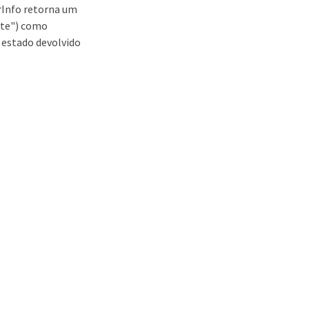
rInfo retorna um
ate") como
 estado devolvido