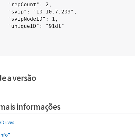
": 2,

7.209",

D": 1,

"91dt"

e a versão
mais informações
eDrives"
Info"