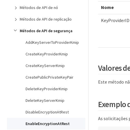
Nome
Métodos de API de nó
Métodos de API de replicação
KeyProviderID
Métodos de API de segurança
AddKeyServerToProviderKmip
CreateKeyProviderKmip
Valores d
CreateKeyServerKmip
CreatePublicPrivateKeyPair
Este método não
DeleteKeyProviderKmip
DeleteKeyServerKmip
Exemplo d
DisableEncryptionAtRest
As solicitações
EnableEncryptionAtRest