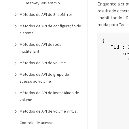
TestKeyServerKmip
Enquanto a crip
resultado descr
Métodos de API do SnapMirror
"habilitando". 
muda para "acti
Métodos de API de configuração do
sistema
{

Métodos de API de rede
   "id": 1,

multitenant
      "result": {

         "clusterInfo": {

Métodos de API de volume
            "attributes"
               "encryptionAtRest
Métodos de API do grupo de
            "ensembl
acesso ao volume
               "10
Métodos de API de instantâneo de
               "10
volume
               "10
           
Métodos de API de volume virtual
            "mvip": "192.168.1
            "mvipNodeI
Controle de acesso
            "name": "Mars