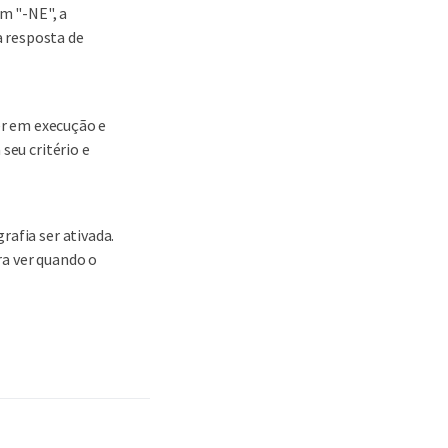
m "-NE", a
 resposta de
ver em execução e
seu critério e
rafia ser ativada.
a ver quando o