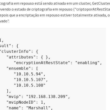
tografia em repouso está sendo ativada em um cluster, GetCluste
evendo o estado de criptografia em repouso ("criptoporAtRestSt
Depois que a encriptação em repouso estiver totalmente ativada, o
vado".
: { },

State": "enabling",

e": [

.10.5.94",

.10.5.107",

.10.5.108"

 ],

38.209",

D": 1,

hall",
