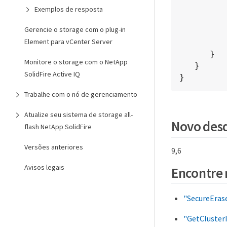
            "repCount
Exemplos de resposta
            "svip": "10.10.
Gerencie o storage com o plug-in
            "svipNodeI
Element para vCenter Server
            "uniqueID": 
      }

Monitore o storage com o NetApp
   }

SolidFire Active IQ
}
Trabalhe com o nó de gerenciamento
Atualize seu sistema de storage all-
Novo desd
flash NetApp SolidFire
Versões anteriores
9,6
Avisos legais
Encontre 
"SecureEras
"GetCluster