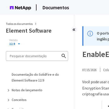
Documentos
Todos os documentos
Element Software
O port
inglês
Versão
12.9
EnableE
07/15/2026
Col
Documentação do SolidFire e do
Element Software 12.9
Você pode usar 
Encryption Stand
Notas de lançamento
criptografia usa
Conceitos