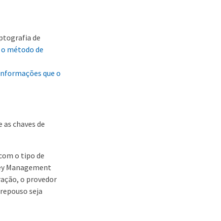
iptografia de
 o método de
informações que o
 as chaves de
 com o tipo de
(Key Management
ração, o provedor
 repouso seja