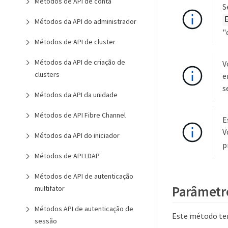
Métodos de API de conta
S
Métodos da API do administrador
"
Métodos de API de cluster
Métodos da API de criação de
V
clusters
e
s
Métodos da API da unidade
Métodos de API Fibre Channel
E
V
Métodos da API do iniciador
p
Métodos de API LDAP
Métodos de API de autenticação
Parâmetr
multifator
Métodos API de autenticação de
Este método tem
sessão