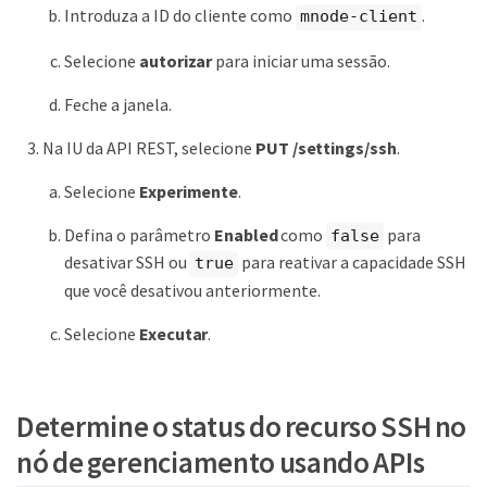
Introduza a ID do cliente como
.
mnode-client
Selecione
autorizar
para iniciar uma sessão.
Feche a janela.
Na IU da API REST, selecione
PUT /settings​/ssh
.
Selecione
Experimente
.
Defina o parâmetro
Enabled
como
para
false
desativar SSH ou
para reativar a capacidade SSH
true
que você desativou anteriormente.
Selecione
Executar
.
Determine o status do recurso SSH no
nó de gerenciamento usando APIs