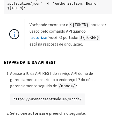
application/json" -H  "Authorization: Bearer 
${TOKEN}"
Você pode encontrar o
portador
${TOKEN}
usado pelo comando API quando
"autorizar"
você . O portador
${TOKEN}
está na resposta de ondulação.
ETAPAS DA IU DA API REST
Acesse a IU da API REST do serviço API do nó de
gerenciamento inserindo o endereço IP do nó de
gerenciamento seguido de
:
/mnode/
https://<ManagementNodeIP>/mnode/
Selecione
autorizar
e preencha o seguinte: