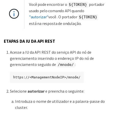
Você pode encontrar o
portador
${TOKEN}
usado pelo comando API quando
"autorizar"
você . O portador
${TOKEN}
está na resposta de ondulação.
ETAPAS DA IU DA API REST
Acesse a IU da API REST do serviço API do nó de
gerenciamento inserindo o endereço IP do nó de
gerenciamento seguido de
:
/mnode/
https://<ManagementNodeIP>/mnode/
Selecione
autorizar
e preencha o seguinte:
Introduza o nome de utilizador e a palavra-passe do
cluster.