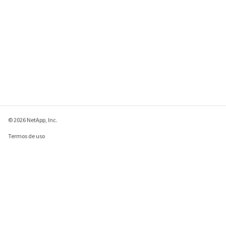
© 2026 NetApp, Inc.
Termos de uso
Política de privacidade
Política de cookies
Configurações de
cookies
Enviar comentários sobre esta página