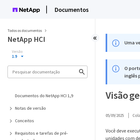
Documentos
Todos os documentos
NetApp HCI
Uma ve
Versão
1.9
O port
inglês
Visão g
Documentos do NetApp HCI 1,9
Notas de versão
05/09/2025
Col
Conceitos
Você deve execu
Requisitos e tarefas de pré-
unidades com de