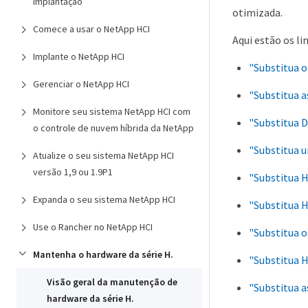
implantação
otimizada.
Comece a usar o NetApp HCI
Aqui estão os l
Implante o NetApp HCI
"Substitua o
Gerenciar o NetApp HCI
"Substitua 
Monitore seu sistema NetApp HCI com
"Substitua 
o controle de nuvem híbrida da NetApp
"Substitua u
Atualize o seu sistema NetApp HCI
versão 1,9 ou 1.9P1
"Substitua 
Expanda o seu sistema NetApp HCI
"Substitua 
Use o Rancher no NetApp HCI
"Substitua 
Mantenha o hardware da série H.
"Substitua 
Visão geral da manutenção de
"Substitua a
hardware da série H.