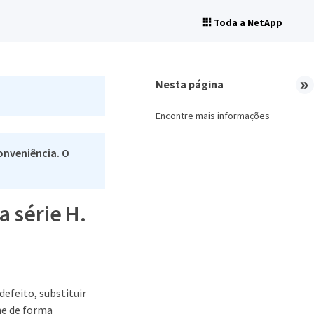
Toda a NetApp
Nesta página
Encontre mais informações
onveniência. O
 série H.
efeito, substituir
ne de forma