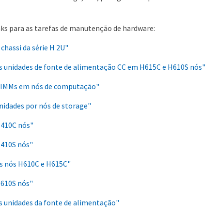
inks para as tarefas de manutenção de hardware:
 chassi da série H 2U"
as unidades de fonte de alimentação CC em H615C e H610S nós"
DIMMs em nós de computação"
nidades por nós de storage"
H410C nós"
H410S nós"
os nós H610C e H615C"
H610S nós"
s unidades da fonte de alimentação"