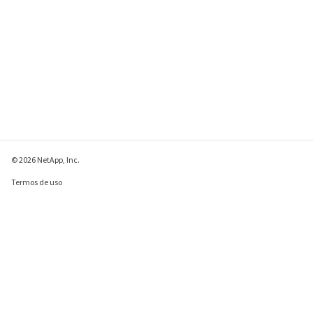
© 2026 NetApp, Inc.
Termos de uso
Política de privacidade
Política de cookies
Configurações de
cookies
Enviar comentários sobre esta página