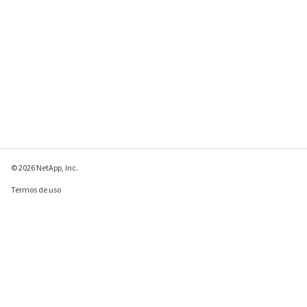
© 2026 NetApp, Inc.
Termos de uso
Política de privacidade
Política de cookies
Configurações de
cookies
Enviar comentários sobre esta página