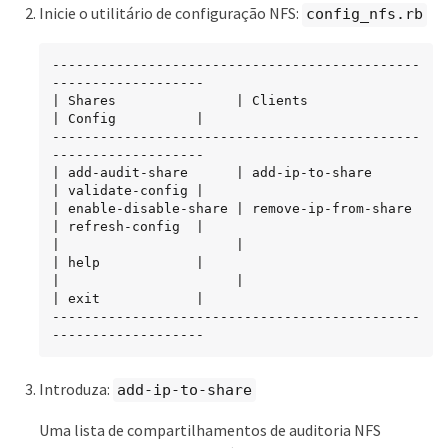
Inicie o utilitário de configuração NFS:
config_nfs.rb
----------------------------------------------
-------------------

| Shares               | Clients              
| Config          |

----------------------------------------------
-------------------

| add-audit-share      | add-ip-to-share      
| validate-config |

| enable-disable-share | remove-ip-from-share 
| refresh-config  |

|                      |                      
| help            |

|                      |                      
| exit            |

----------------------------------------------
-------------------
Introduza:
add-ip-to-share
Uma lista de compartilhamentos de auditoria NFS