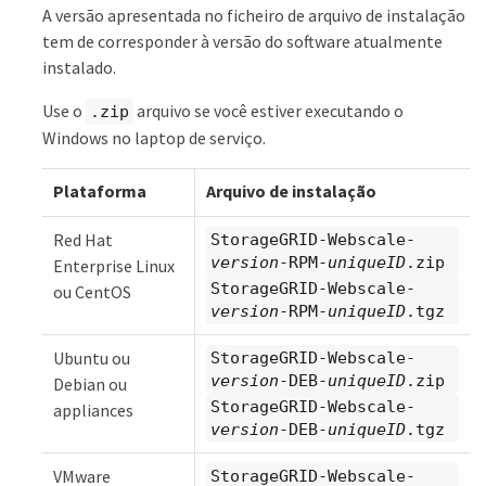
A versão apresentada no ficheiro de arquivo de instalação
tem de corresponder à versão do software atualmente
instalado.
Use o
arquivo se você estiver executando o
.zip
Windows no laptop de serviço.
Plataforma
Arquivo de instalação
Red Hat
StorageGRID-Webscale-
version
-RPM-
uniqueID
.zip
Enterprise Linux
StorageGRID-Webscale-
ou CentOS
version
-RPM-
uniqueID
.tgz
Ubuntu ou
StorageGRID-Webscale-
version
-DEB-
uniqueID
.zip
Debian ou
StorageGRID-Webscale-
appliances
version
-DEB-
uniqueID
.tgz
VMware
StorageGRID-Webscale-