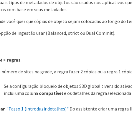
ais tipos de metadados de objetos são usados nos aplicativos qu
etos com base em seus metadados.
de você quer que cópias de objeto sejam colocadas ao longo do t
opção de ingestão usar (Balanced, strict ou Dual Commit).
M
>
regras
.
número de sites na grade, a regra fazer 2 cópias ou a regra 1 cópia
Se a configuração bloqueio de objetos S3D global tiver sido ativ
inclui uma coluna
compatível
e os detalhes da regra seleciona
iar
.
"Passo 1 (introduzir detalhes)"
Do assistente criar uma regra I