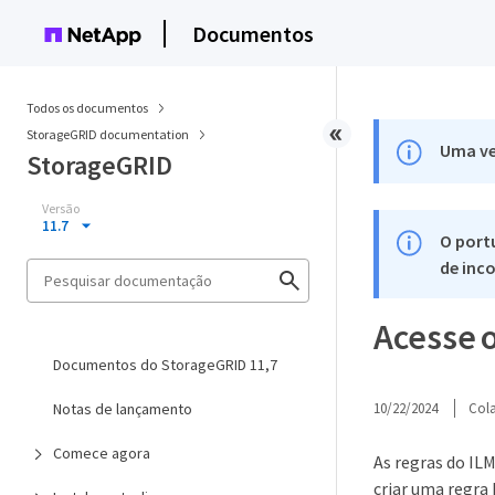
Documentos
Todos os documentos
StorageGRID documentation
Uma ve
StorageGRID
Versão
11.7
O port
de inco
Acesse o
Documentos do StorageGRID 11,7
Notas de lançamento
10/22/2024
Col
Comece agora
As regras do IL
criar uma regra 