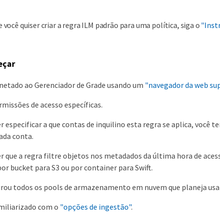
e você quiser criar a regra ILM padrão para uma política, siga o
"Inst
eçar
onetado ao Gerenciador de Grade usando um
"navegador da web su
missões de acesso específicas.
er especificar a que contas de inquilino esta regra se aplica, você 
ada conta.
er que a regra filtre objetos nos metadados da última hora de aces
por bucket para S3 ou por container para Swift.
urou todos os pools de armazenamento em nuvem que planeja usa
amiliarizado com o
"opções de ingestão"
.