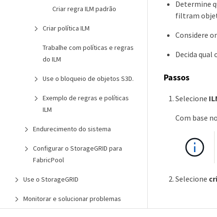
Determine qu
Criar regra ILM padrão
filtram obj
Criar política ILM
Considere on
Trabalhe com políticas e regras
Decida qual 
do ILM
Passos
Use o bloqueio de objetos S3D.
Selecione
IL
Exemplo de regras e políticas
ILM
Com base no 
Endurecimento do sistema
Configurar o StorageGRID para
FabricPool
Selecione
cr
Use o StorageGRID
Monitorar e solucionar problemas