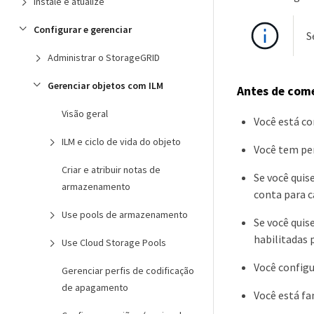
Instale e atualize
Configurar e gerenciar
S
Administrar o StorageGRID
Gerenciar objetos com ILM
Antes de com
Visão geral
Você está c
ILM e ciclo de vida do objeto
Você tem per
Criar e atribuir notas de
Se você quis
armazenamento
conta para c
Use pools de armazenamento
Se você quis
habilitadas 
Use Cloud Storage Pools
Você config
Gerenciar perfis de codificação
de apagamento
Você está f