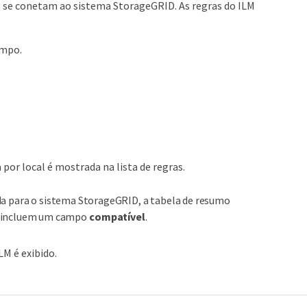
e se conetam ao sistema StorageGRID. As regras do ILM
empo.
 por local é mostrada na lista de regras.
ada para o sistema StorageGRID, a tabela de resumo
da incluem um campo
compatível
.
LM é exibido.