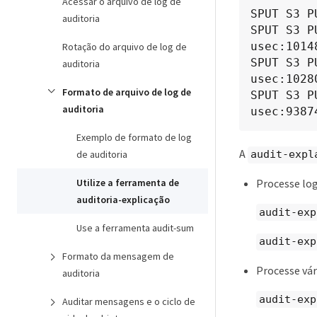
Acessar o arquivo de log de
SPUT S3 P
auditoria
SPUT S3 P
usec:10148
Rotação do arquivo de log de
SPUT S3 P
auditoria
usec:10280
Formato de arquivo de log de
SPUT S3 P
auditoria
usec:9387
Exemplo de formato de log
A
de auditoria
audit-expl
Processe log
Utilize a ferramenta de
auditoria-explicação
audit-exp
Use a ferramenta audit-sum
audit-exp
Formato da mensagem de
Processe vá
auditoria
audit-exp
Auditar mensagens e o ciclo de