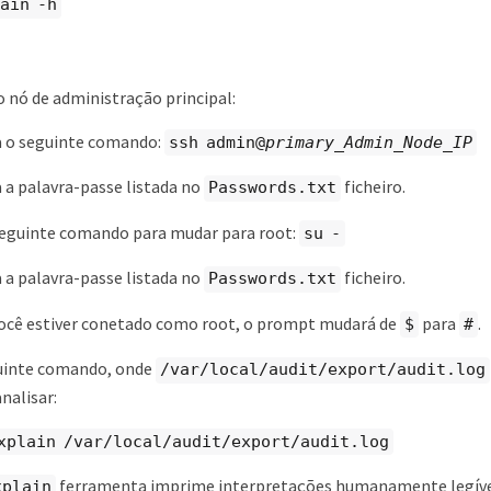
ain -h
o nó de administração principal:
a o seguinte comando:
ssh admin@
primary_Admin_Node_IP
 a palavra-passe listada no
ficheiro.
Passwords.txt
seguinte comando para mudar para root:
su -
 a palavra-passe listada no
ficheiro.
Passwords.txt
ocê estiver conetado como root, o prompt mudará de
para
.
$
#
guinte comando, onde
/var/local/audit/export/audit.log
nalisar:
xplain /var/local/audit/export/audit.log
ferramenta imprime interpretações humanamente legíveis
xplain