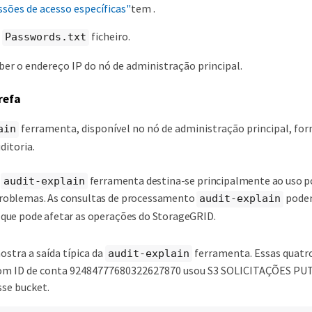
sões de acesso específicas"
tem .
o
ficheiro.
Passwords.txt
ber o endereço IP do nó de administração principal.
refa
ferramenta, disponível no nó de administração principal, fo
ain
ditoria.
A
ferramenta destina-se principalmente ao uso po
audit-explain
roblemas. As consultas de processamento
podem
audit-explain
 que pode afetar as operações do StorageGRID.
stra a saída típica da
ferramenta. Essas quatr
audit-explain
com ID de conta 92484777680322627870 usou S3 SOLICITAÇÕES PUT 
sse bucket.