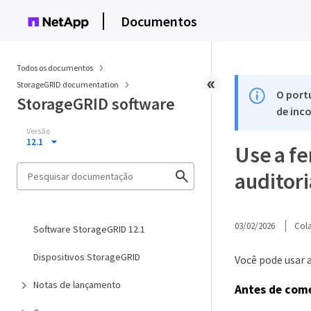
Documentos
Todos os documentos
StorageGRID documentation
O port
StorageGRID software
de inco
Versão
12.1
Use a f
auditor
03/02/2026
Col
Software StorageGRID 12.1
Dispositivos StorageGRID
Você pode usar 
Notas de lançamento
Antes de com