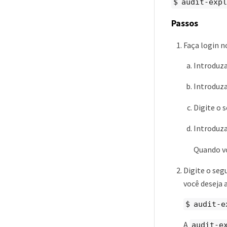
$ audit-expl
Passos
Faça login n
Introduz
Introduza
Digite o 
Introduza
Quando v
Digite o se
você deseja a
$ audit-e
A
audit-e