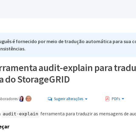
uguês é fornecido por meio de tradução automática para sua co
nsistências.
erramenta audit-explain para trad
ia do StorageGRID
aboradores
Sugerir alterações
PDFs
a
ferramenta para traduzir as mensagens de audit
audit-explain
eçar