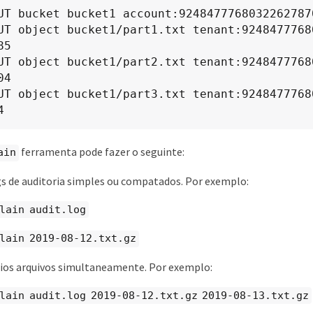
UT bucket bucket1 account:92484777680322627870
UT object bucket1/part1.txt tenant:9248477768
5

UT object bucket1/part2.txt tenant:9248477768
4

UT object bucket1/part3.txt tenant:9248477768
4
ferramenta pode fazer o seguinte:
ain
s de auditoria simples ou compatados. Por exemplo:
lain audit.log
lain 2019-08-12.txt.gz
rios arquivos simultaneamente. Por exemplo:
lain audit.log 2019-08-12.txt.gz 2019-08-13.txt.gz