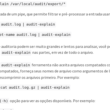
lain /var/local/audit/export/*
rada de um pipe, que permite filtrar e pré-processar a entrada usa
 audit.log | audit-explain
et-name audit.log | audit-explain
 auditoria podem ser muito grandes e lentos para analisar, você 
r
nas partes, em vez de todo o arquivo.
audit-explain
A
ferramenta não aceita arquivos compatados co
audit-explain
ompatados, forneça seus nomes de arquivo como argumentos de l
escomprimir os arquivos primeiro. Por exemplo:
zcat audit.log.gz | audit-explain
opção para ver as opções disponíveis. Por exemplo:
(-h)