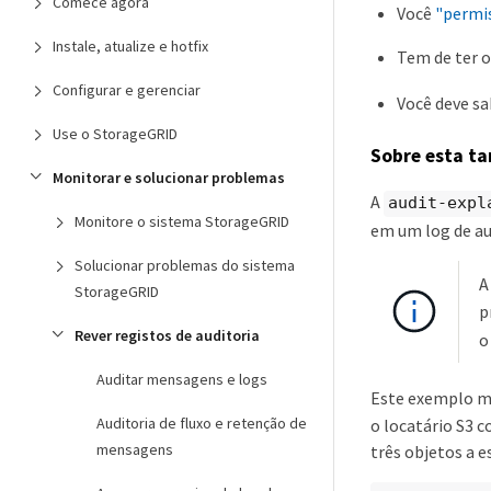
Comece agora
Você
"permis
Instale, atualize e hotfix
Tem de ter 
Configurar e gerenciar
Você deve sa
Use o StorageGRID
Sobre esta ta
Monitorar e solucionar problemas
A
audit-expl
Monitore o sistema StorageGRID
em um log de au
Solucionar problemas do sistema
StorageGRID
p
Rever registos de auditoria
o
Auditar mensagens e logs
Este exemplo mo
Auditoria de fluxo e retenção de
o locatário S3 
mensagens
três objetos a e