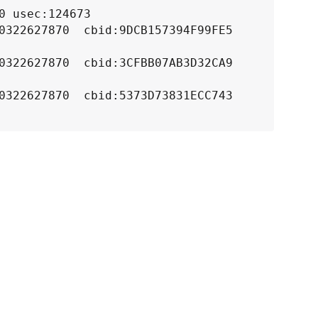
 usec:124673

0322627870  cbid:9DCB157394F99FE5 
0322627870  cbid:3CFBB07AB3D32CA9 
0322627870  cbid:5373D73831ECC743 