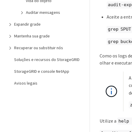
vida do objeto
audit-exp
Auditar mensagens
Aceite a ent
Expandir grade
grep SPUT
Mantenha sua grade
grep buck
Recuperar ou substituir nós
Como os logs de
Soluções e recursos do StorageGRID
olhar e executa
StorageGRID e console NetApp
Avisos legais
c
d
Utilize a
help 