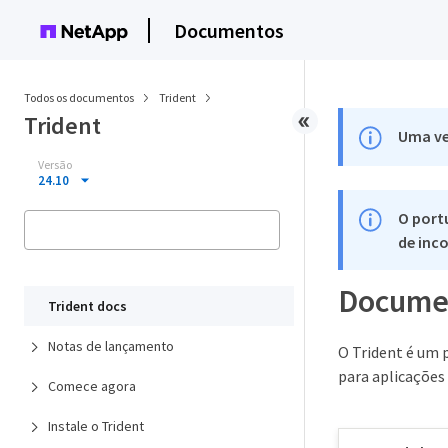
Documentos
Todos os documentos
Trident
Trident
Uma ve
Versão
24.10
O port
de inco
Documen
Trident docs
Notas de lançamento
O Trident é um 
para aplicações
Comece agora
Instale o Trident