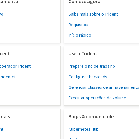
nçamento
Comece agora
vo
Saiba mais sobre o Trident
Requisitos
Início rápido
ident
Use o Trident
operador Trident
Prepare o nó de trabalho
tridentctl
Configurar backends
Gerenciar classes de armazenament
Executar operações de volume
riais
Blogs & comunidade
nt
Kubernetes Hub