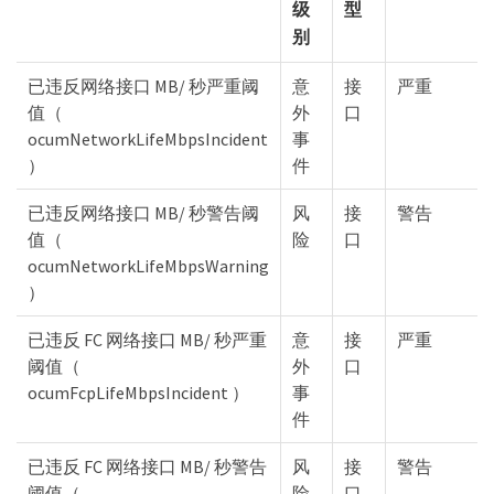
级
型
别
已违反网络接口 MB/ 秒严重阈
意
接
严重
值（
外
口
ocumNetworkLifeMbpsIncident
事
）
件
已违反网络接口 MB/ 秒警告阈
风
接
警告
值（
险
口
ocumNetworkLifeMbpsWarning
）
已违反 FC 网络接口 MB/ 秒严重
意
接
严重
阈值（
外
口
ocumFcpLifeMbpsIncident ）
事
件
已违反 FC 网络接口 MB/ 秒警告
风
接
警告
阈值（
险
口