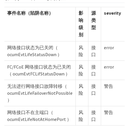
事件名称（陷阱名称）
影
源
severity
响
类
级
型
别
网络接口状态为已关闭（
风
接
error
ocumEvtLifeStatusDown ）
险
口
FC/FCoE 网络接口状态为已关闭
风
接
error
（ ocumEvtFCLifStatusDown ）
险
口
无法进行网络接口故障转移（
风
接
警告
ocumEvtLifeFailoverNotPossible
险
口
）
网络接口不在主端口（
风
接
警告
ocumEvtLifeNotAtHomePort ）
险
口