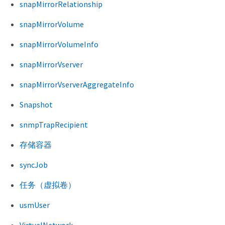
snapMirrorRelationship
snapMirrorVolume
snapMirrorVolumeInfo
snapMirrorVserver
snapMirrorVserverAggregateInfo
Snapshot
snmpTrapRecipient
存储容器
syncJob
任务（虚拟卷）
usmUser