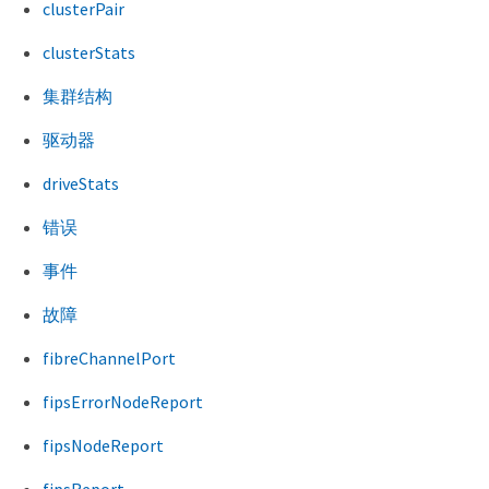
clusterPair
clusterStats
集群结构
驱动器
driveStats
错误
事件
故障
fibreChannelPort
fipsErrorNodeReport
fipsNodeReport