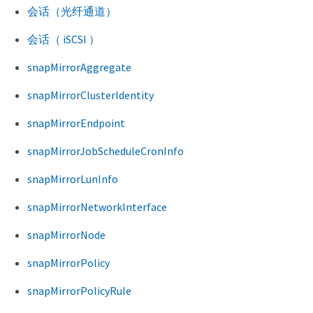
会话（光纤通道）
会话（ iSCSI ）
snapMirrorAggregate
snapMirrorClusterIdentity
snapMirrorEndpoint
snapMirrorJobScheduleCronInfo
snapMirrorLunInfo
snapMirrorNetworkInterface
snapMirrorNode
snapMirrorPolicy
snapMirrorPolicyRule