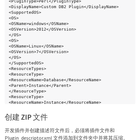
<PluginType>Perl</PluginType>

<DisplayName>Custom DB2 Plugin</DisplayName>

<SupportedOS>

<OS>

<OSName>windows</OSName>

<OSVersion>2012</OSVersion>

</OS>

<OS>

<OSName>Linux</OSName>

<OSVersion>7</OSVersion>

</OS>

</SupportedOS>

<ResourceTypes>

<ResourceType>

<ResourceName>Database</ResourceName>

<Parent>Instance</Parent>

</ResourceType>

<ResourceType>

<ResourceName>Instance</ResourceName>

</ResourceType>

</ResourceTypes>

创建 ZIP 文件
<RequireFileSystemPlugin>no</RequireFileSystemPlu
gin>

开发插件并创建描述符文件后，必须将插件文件和
<ResourceRequiresAuthentication>yes</ResourceRequ
iresAuthentication>

Plugin_descriptor.xml 文件添加到文件夹中并将其压缩。