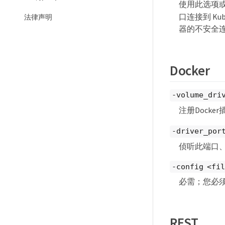
使用此选项
口连接到 Kub
法律声明
器的不安全连
Docker
-volume_dri
注册Dock
-driver_por
侦听此端口、
-config <fi
必需；您必
REST