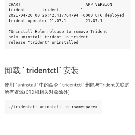
CHART                           APP VERSION

trident       trident         1               
2021-04-20 00:26:42.417764794 +0000 UTC deployed        
trident-operator-21.07.1        21.07.1

#Uninstall Helm release to remove Trident

helm uninstall trident -n trident

release "trident" uninstalled
卸载 `tridentctl`安装
使用 `uninstall`中的命令 `tridentctl`删除与Trident关联的
所有资源(CRD和相关对象除外)：
./tridentctl uninstall -n <namespace>