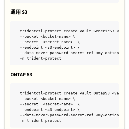
通用 S3
tridentctl-protect create vault GenericS3 <vault
--bucket <bucket-name> \

--secret  <secret-name>  \

--endpoint <s3-endpoint> \

--data-mover-password-secret-ref <my-optional-da
-n trident-protect
ONTAP S3
tridentctl-protect create vault OntapS3 <vault-n
--bucket <bucket-name> \

--secret  <secret-name>  \

--endpoint <s3-endpoint> \

--data-mover-password-secret-ref <my-optional-da
-n trident-protect