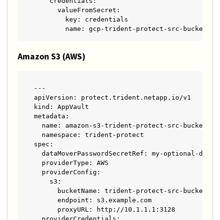
    credentials:

      valueFromSecret:

        key: credentials

        name: gcp-trident-protect-src-bucket-se
Amazon S3 (AWS)
---

apiVersion: protect.trident.netapp.io/v1

kind: AppVault

metadata:

  name: amazon-s3-trident-protect-src-bucket

  namespace: trident-protect

spec:

  dataMoverPasswordSecretRef: my-optional-data-m
  providerType: AWS

  providerConfig:

    s3:

      bucketName: trident-protect-src-bucket

      endpoint: s3.example.com

      proxyURL: http://10.1.1.1:3128

  providerCredentials:
