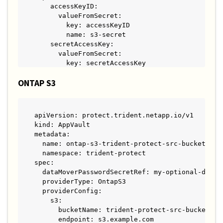
    accessKeyID:

      valueFromSecret:

        key: accessKeyID

        name: s3-secret

    secretAccessKey:

      valueFromSecret:

        key: secretAccessKey

        name: s3-secret
ONTAP S3
apiVersion: protect.trident.netapp.io/v1

kind: AppVault

metadata:

  name: ontap-s3-trident-protect-src-bucket

  namespace: trident-protect

spec:

  dataMoverPasswordSecretRef: my-optional-data-m
  providerType: OntapS3

  providerConfig:

    s3:

      bucketName: trident-protect-src-bucket

      endpoint: s3.example.com
