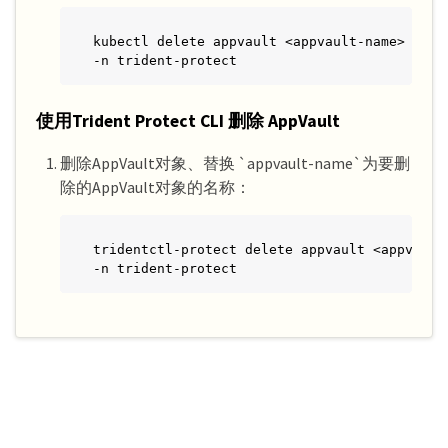
kubectl delete appvault <appvault-name> \

-n trident-protect
使用Trident Protect CLI 删除 AppVault
删除AppVault对象、替换 `appvault-name`为要删
除的AppVault对象的名称：
tridentctl-protect delete appvault <appvault-
-n trident-protect