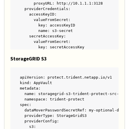
      proxyURL: http://10.1.1.1:3128

  providerCredentials:

    accessKeyID:

      valueFromSecret:

        key: accessKeyID

        name: s3-secret

    secretAccessKey:

      valueFromSecret:

        key: secretAccessKey

        name: s3-secret
StorageGRID S3
apiVersion: protect.trident.netapp.io/v1

kind: AppVault

metadata:

  name: storagegrid-s3-trident-protect-src-bucke
  namespace: trident-protect

spec:

  dataMoverPasswordSecretRef: my-optional-data-m
  providerType: StorageGridS3

  providerConfig:

    s3:
