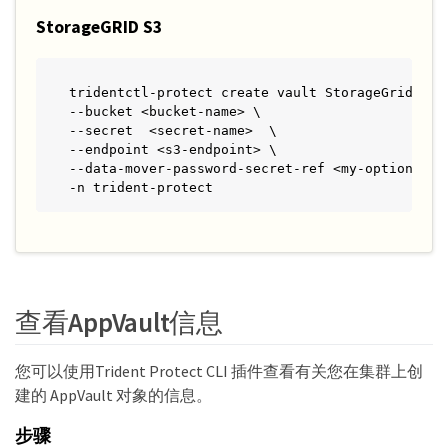
StorageGRID S3
tridentctl-protect create vault StorageGridS3 <v
--bucket <bucket-name> \

--secret  <secret-name>  \

--endpoint <s3-endpoint> \

--data-mover-password-secret-ref <my-optional-da
-n trident-protect
查看AppVault信息
您可以使用Trident Protect CLI 插件查看有关您在集群上创
建的 AppVault 对象的信息。
步骤