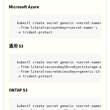
Microsoft Azure
kubectl create secret generic <secret-name> \

--from-literal=accountKey=<secret-name> \

-n trident-protect
通用 S3
kubectl create secret generic <secret-name> \

--from-literal=accessKeyID=<objectstorage-access
--from-literal=secretAccessKey=<generic-s3-trid
-n trident-protect
ONTAP S3
kubectl create secret generic <secret-name> \
