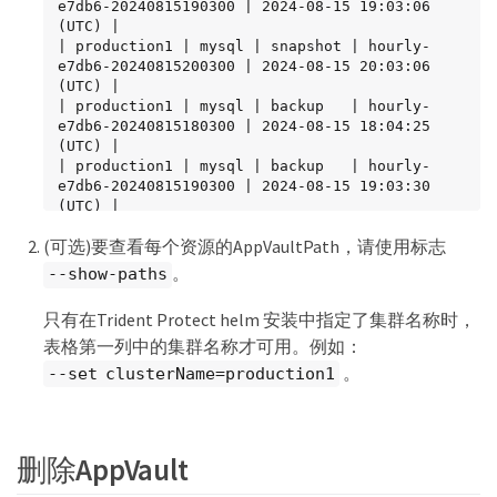
e7db6-20240815190300 | 2024-08-15 19:03:06 
(UTC) |

| production1 | mysql | snapshot | hourly-
e7db6-20240815200300 | 2024-08-15 20:03:06 
(UTC) |

| production1 | mysql | backup   | hourly-
e7db6-20240815180300 | 2024-08-15 18:04:25 
(UTC) |

| production1 | mysql | backup   | hourly-
e7db6-20240815190300 | 2024-08-15 19:03:30 
(UTC) |

| production1 | mysql | backup   | hourly-
(可选)要查看每个资源的AppVaultPath，请使用标志
e7db6-20240815200300 | 2024-08-15 20:04:21 
(UTC) |

。
--show-paths
| production1 | mysql | backup   | mybackup5                   
| 2024-08-09 22:25:13 (UTC) |

只有在Trident Protect helm 安装中指定了集群名称时，
|             | mysql | backup   | mybackup                    
表格第一列中的集群名称才可用。例如：
| 2024-08-09 21:02:52 (UTC) |

+-------------+-------+----------+------------
。
--set clusterName=production1
-----------------+---------------------------+
删除AppVault