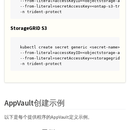
--from-literal=accessKeyID=<objectstorage-access
--from-literal=secretAccessKey=<ontap-s3-triden
-n trident-protect
StorageGRID S3
kubectl create secret generic <secret-name> \

--from-literal=accessKeyID=<objectstorage-access
--from-literal=secretAccessKey=<storagegrid-s3-
-n trident-protect
AppVault创建示例
以下是每个提供程序的AppVault定义示例。