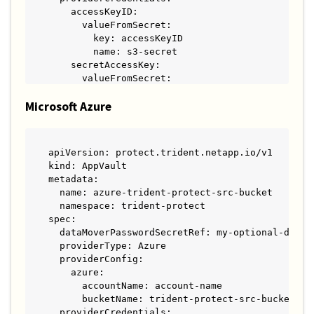
    accessKeyID:

      valueFromSecret:

        key: accessKeyID

        name: s3-secret

    secretAccessKey:

      valueFromSecret:

        key: secretAccessKey

Microsoft Azure
        name: s3-secret

    sessionToken:

      valueFromSecret:

        key: sessionToken

apiVersion: protect.trident.netapp.io/v1

        name: s3-secret
kind: AppVault

metadata:

  name: azure-trident-protect-src-bucket

  namespace: trident-protect

spec:

  dataMoverPasswordSecretRef: my-optional-data-m
  providerType: Azure

  providerConfig:

    azure:

      accountName: account-name

      bucketName: trident-protect-src-bucket

  providerCredentials:
