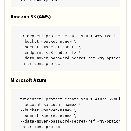
-n trident-protect
Amazon S3 (AWS)
tridentctl-protect create vault AWS <vault-name>
--bucket <bucket-name> \

--secret  <secret-name>  \

--endpoint <s3-endpoint> \

--data-mover-password-secret-ref <my-optional-da
-n trident-protect
Microsoft Azure
tridentctl-protect create vault Azure <vault-nam
--account <account-name> \

--bucket <bucket-name> \

--secret <secret-name> \

--data-mover-password-secret-ref <my-optional-da
-n trident-protect