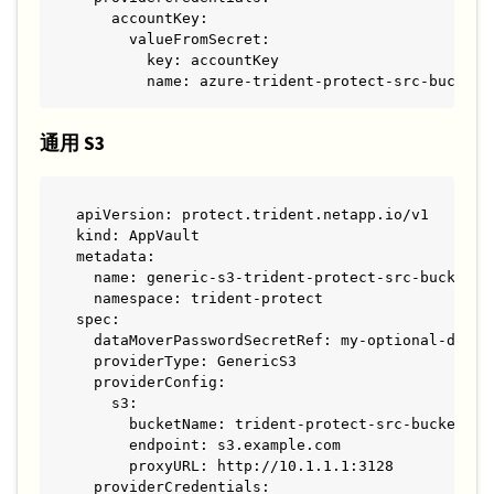
    accountKey:

      valueFromSecret:

        key: accountKey

        name: azure-trident-protect-src-bucket-
通用 S3
apiVersion: protect.trident.netapp.io/v1

kind: AppVault

metadata:

  name: generic-s3-trident-protect-src-bucket

  namespace: trident-protect

spec:

  dataMoverPasswordSecretRef: my-optional-data-m
  providerType: GenericS3

  providerConfig:

    s3:

      bucketName: trident-protect-src-bucket

      endpoint: s3.example.com

      proxyURL: http://10.1.1.1:3128

  providerCredentials:
