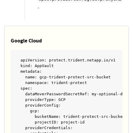
。
Google Cloud
apiVersion: protect.trident.netapp.io/v1

kind: AppVault

metadata:

  name: gcp-trident-protect-src-bucket

  namespace: trident-protect

spec:

  dataMoverPasswordSecretRef: my-optional-data-m
  providerType: GCP

  providerConfig:

    gcp:

      bucketName: trident-protect-src-bucket

      projectID: project-id

  providerCredentials:
