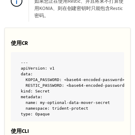
如果您正在使用Restic、并且将来不打算使
用KONIA、则在创建密钥时只能包含Restic
密码。
使用CR
---

apiVersion: v1

data:

  KOPIA_PASSWORD: <base64-encoded-password>

  RESTIC_PASSWORD: <base64-encoded-password>

kind: Secret

metadata:

  name: my-optional-data-mover-secret

  namespace: trident-protect

type: Opaque
使用CLI