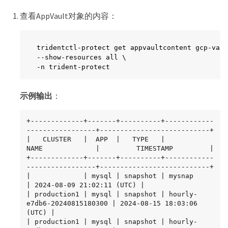
查看AppVault对象的内容：
tridentctl-protect get appvaultcontent gcp-vaul
--show-resources all \

-n trident-protect
示例输出
：
+-------------+-------+----------+------------
-----------------+---------------------------+

|   CLUSTER   |  APP  |   TYPE   |            
NAME             |         TIMESTAMP         |

+-------------+-------+----------+------------
-----------------+---------------------------+

|             | mysql | snapshot | mysnap                      
| 2024-08-09 21:02:11 (UTC) |

| production1 | mysql | snapshot | hourly-
e7db6-20240815180300 | 2024-08-15 18:03:06 
(UTC) |

| production1 | mysql | snapshot | hourly-