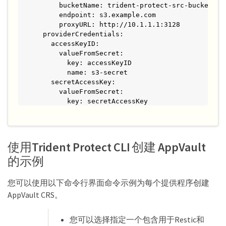
      bucketName: trident-protect-src-bucket

      endpoint: s3.example.com

      proxyURL: http://10.1.1.1:3128

  providerCredentials:

    accessKeyID:

      valueFromSecret:

        key: accessKeyID

        name: s3-secret

    secretAccessKey:

      valueFromSecret:

        key: secretAccessKey

        name: s3-secret
使用Trident Protect CLI 创建 AppVault
的示例
您可以使用以下命令行界面命令示例为每个提供程序创建
AppVault CRS。
您可以选择指定一个包含用于Restic和