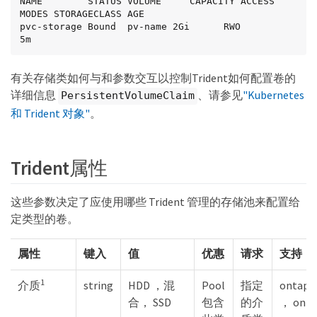
NAME        STATUS VOLUME     CAPACITY ACCESS 
MODES STORAGECLASS AGE

pvc-storage Bound  pv-name 2Gi      RWO                       
5m
有关存储类如何与和参数交互以控制Trident如何配置卷的
详细信息
、请参见
"Kubernetes
PersistentVolumeClaim
和 Trident 对象"
。
Trident属性
这些参数决定了应使用哪些 Trident 管理的存储池来配置给
定类型的卷。
属性
键入
值
优惠
请求
支持
1
介质
string
HDD ，混
Pool
指定
ontap-
合， SSD
包含
的介
， onta