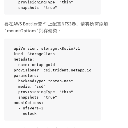
  provisioningType: "thin"

  snapshots: "true"
要在AWS Bottler套 件上配置NFS3卷、请将所需添加
`mountOptions`到存储类：
apiVersion: storage.k8s.io/v1

kind: StorageClass

metadata:

  name: ontap-gold

provisioner: csi.trident.netapp.io

parameters:

  backendType: "ontap-nas"

  media: "ssd"

  provisioningType: "thin"

  snapshots: "true"

mountOptions:

  - nfsvers=3

  - nolock