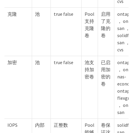
cvs
克隆
池
true false
Pool
启用
ontap-
支持
了克
， onta
克隆
隆的
san ，
卷
卷
solidfir
san ， 
cvs
加密
池
true false
池支
已启
ontap-
持加
用加
， onta
密卷
密的
nas-
卷
econo
ontap-
flexgro
， onta
san
IOPS
内部
正整数
Pool
卷保
solidfir
能够
证这
san