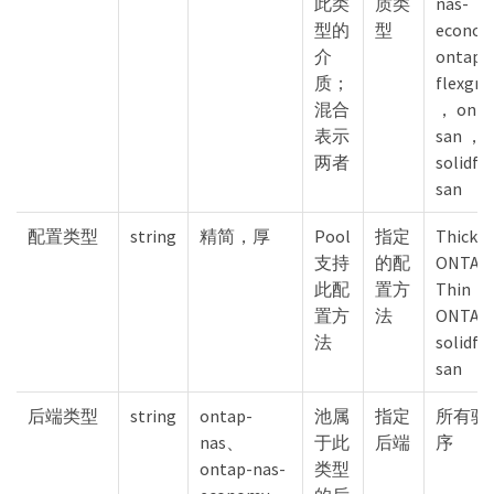
此类
质类
nas-
型的
型
econom
介
ontap-
质；
flexgro
混合
， onta
表示
san ，
两者
solidfir
san
配置类型
string
精简，厚
Pool
指定
Thick：
支持
的配
ONTAP
此配
置方
Thin：A
置方
法
ONTAP
法
solidfir
san
后端类型
string
ontap-
池属
指定
所有驱
nas、
于此
后端
序
ontap-nas-
类型