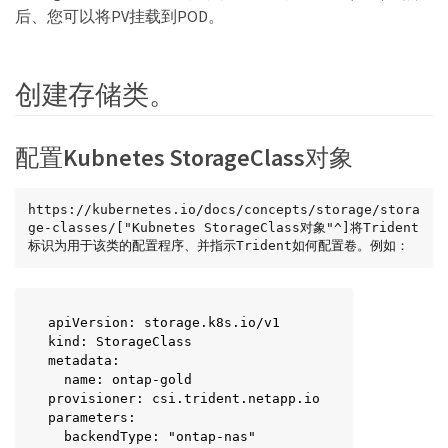
后、您可以将PV挂载到POD。
创建存储类。
配置Kubnetes StorageClass对象
https://kubernetes.io/docs/concepts/storage/stora
ge-classes/["Kubnetes StorageClass对象"^]将Trident
标识为用于该类的配置程序、并指示Trident如何配置卷。例如：
apiVersion: storage.k8s.io/v1

kind: StorageClass

metadata:

  name: ontap-gold

provisioner: csi.trident.netapp.io

parameters:

  backendType: "ontap-nas"
