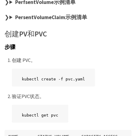
PerfsentVolume示例清单
PersentVolumeClaim示例清单
创建PV和PVC
步骤
创建 PVC。
kubectl create -f pvc.yaml
验证PVC状态。
kubectl get pvc