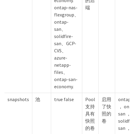
economy.
的后
ontap-nas-
端
flexgroup、
ontap-
san、
solidfire-
san、GCP-
CVS、
azure-
netapp-
files、
ontap-san-
economy.
snapshots
池
true false
Pool
启用
ontap-
支持
了快
， onta
具有
照的
san ，
快照
卷
solidfir
的卷
san ， 