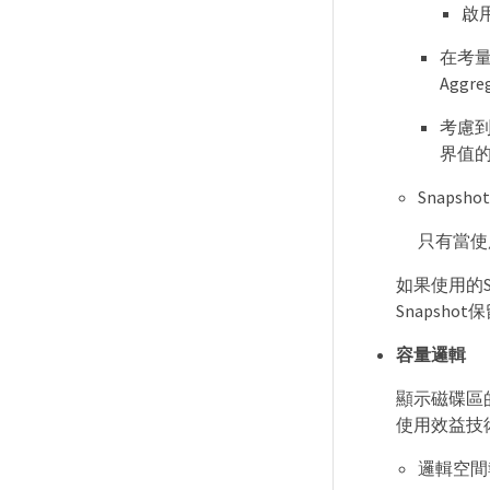
啟
在考量
Agg
考慮
界值
Snapsh
只有當使用
如果使用的S
Snapsho
容量邏輯
顯示磁碟區
使用效益技
邏輯空間