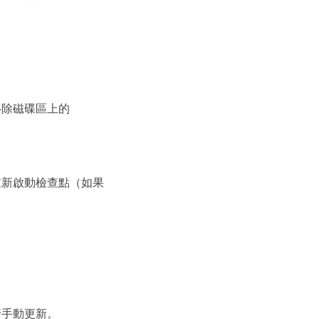
。
移除磁碟區上的
重新啟動檢查點（如果
行手動更新。