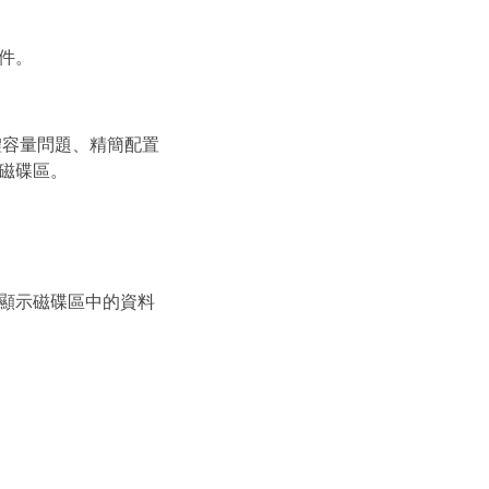
件。
體容量問題、精簡配置
磁碟區。
顯示磁碟區中的資料