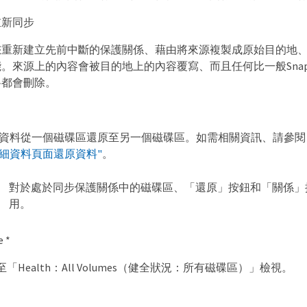
重新同步
您重新建立先前中斷的保護關係、藉由將來源複製成原始目的地
。來源上的內容會被目的地上的內容覆寫、而且任何比一般Snap
料都會刪除。
資料從一個磁碟區還原至另一個磁碟區。如需相關資訊、請參
h詳細資料頁面還原資料"
。
對於處於同步保護關係中的磁碟區、「還原」按鈕和「關係」
用。
 *
「Health：All Volumes（健全狀況：所有磁碟區）」檢視。