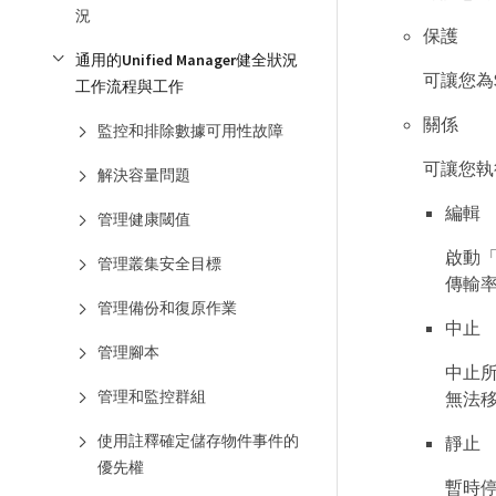
況
保護
通用的Unified Manager健全狀況
可讓您為S
工作流程與工作
關係
監控和排除數據可用性故障
可讓您執
解決容量問題
編輯
管理健康閾值
啟動「
管理叢集安全目標
傳輸
管理備份和復原作業
中止
管理腳本
中止
管理和監控群組
無法
使用註釋確定儲存物件事件的
靜止
優先權
暫時