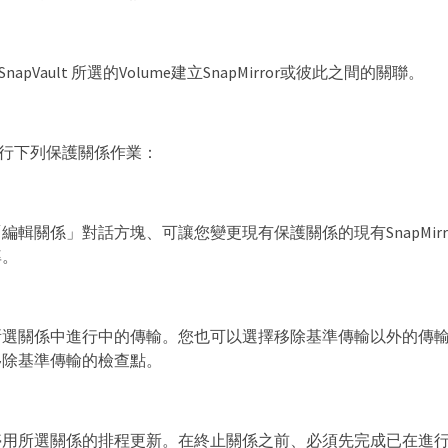
napVault 所選的Volume建立SnapMirror或彼此之間的關聯。
行下列保護關係作業：
編輯關係」對話方塊、可讓您變更現有保護關係的現有SnapMir
率。
所選關係中進行中的傳輸。您也可以選擇移除基準傳輸以外的傳
移除基準傳輸的檢查點。
停用所選關係的排程更新。在終止關係之前、必須先完成已在進