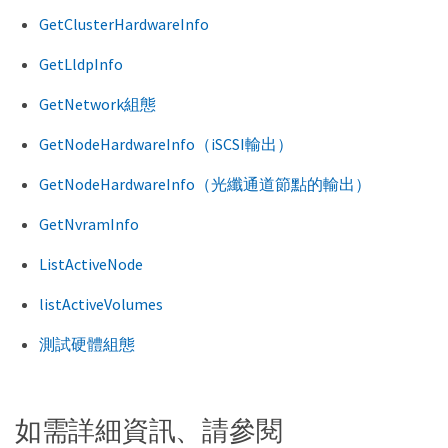
GetClusterHardwareInfo
GetLldpInfo
GetNetwork組態
GetNodeHardwareInfo（iSCSI輸出）
GetNodeHardwareInfo（光纖通道節點的輸出）
GetNvramInfo
ListActiveNode
listActiveVolumes
測試硬體組態
如需詳細資訊、請參閱