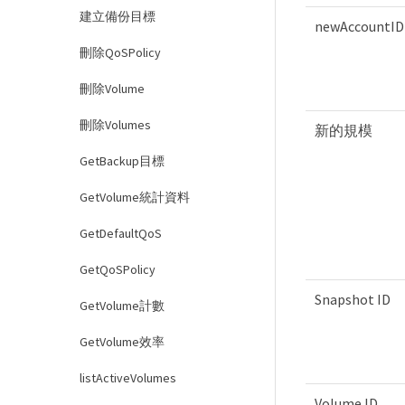
建立備份目標
newAccountID
刪除QoSPolicy
刪除Volume
刪除Volumes
新的規模
GetBackup目標
GetVolume統計資料
GetDefaultQoS
GetQoSPolicy
Snapshot ID
GetVolume計數
GetVolume效率
listActiveVolumes
Volume ID