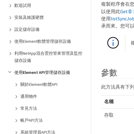
複製程序會在
歡迎試用
以使用此
Get
安裝及維護硬體
使用
listSyncJo
承而來。您可
設定儲存設備
使用Element軟體管理儲存設備
利用NetApp混合雲控管來管理及監控
儲存設備
參數
使用Element API管理儲存設備
關於Element軟體API
此方法具有下
通用物件
名稱
常見方法
存取
帳戶API方法
系統管理員API方法