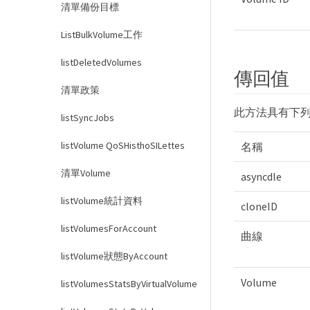
清單備份目標
ListBulkVolume工作
listDeletedVolumes
傳回值
清單政策
此方法具有下
listSyncJobs
listVolume QoSHisthoSILettes
名稱
清單Volume
asyncdle
listVolume統計資料
cloneID
listVolumesForAccount
曲線
listVolume狀態ByAccount
Volume
listVolumesStatsByVirtualVolume