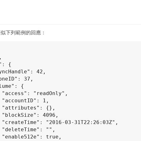
類似下列範例的回應：
,

,

,

,

",

,

,
