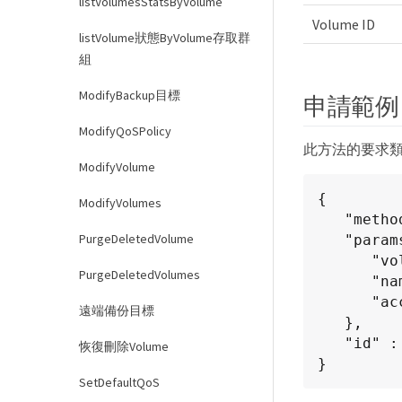
listVolumesStatsByVolume
Volume ID
listVolume狀態ByVolume存取群
組
ModifyBackup目標
申請範例
ModifyQoSPolicy
此方法的要求
ModifyVolume
{

ModifyVolumes
   "method": "CloneVolume",

PurgeDeletedVolume
   "params": {

      "volumeID" : 5,

PurgeDeletedVolumes
      "name"  : "mysqldata-snapshot1",

      "access" : "readOnly"

遠端備份目標
   },

   "id" : 1

恢復刪除Volume
}
SetDefaultQoS