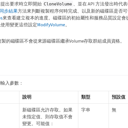
您提出要求時立即開始
、並在 API 方法發出時
CloneVolume
非 同步結果
方法來判斷複製程序何時完成、以及新的磁碟區是否可
bs
來查看建立複本的進度。磁碟區的初始屬性和服務品質設定會
以使用變更這些設定
ModifyVolume
。
複製的磁碟區不會從來源磁碟區繼承Volume存取群組成員資格。
列輸入參數：
說明
類型
預設值
新磁碟區允許存取。如果
字串
無
未指定值、則存取值不會
變更。可能值：