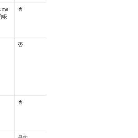
ume
否
的帳
否
否
是的