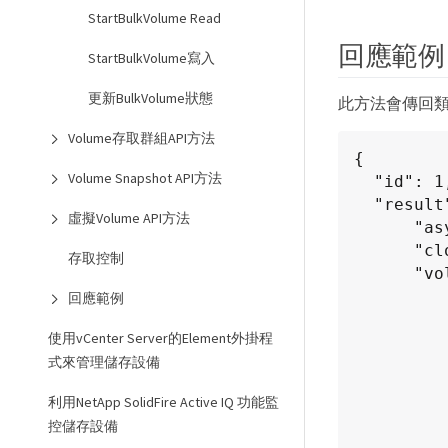
StartBulkVolume Read
回應範例
StartBulkVolume寫入
更新BulkVolume狀態
此方法會傳回
Volume存取群組API方法
{

Volume Snapshot API方法
  "id": 1,

  "result": {

虛擬Volume API方法
      "asyncHandle": 42,

      "cloneID": 37,

存取控制
      "volume": {

          "access": "readOnly"
回應範例
          "accountID": 1
使用vCenter Server的Element外掛程
          "attributes": {}
式來管理儲存設備
          "blockSize": 4096
          "createTime": "2016-03-31T22:26:03Z
利用NetApp SolidFire Active IQ 功能監
          "deleteTime": ""
控儲存設備
          "enable512e": true