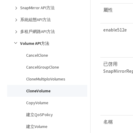
SnapMirror API方法
屬性
系統組態API方法
enable512e
多租戶網路API方法
Volume API方法
CancelClone
已啓用
CancelGroupClone
SnapMirrorRep
CloneMultiploVolumes
CloneVolume
CopyVolume
建立QoSPolicy
名稱
建立Volume