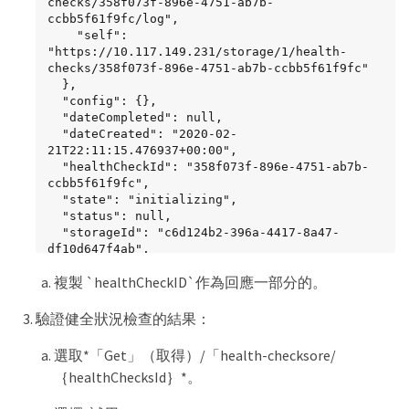
checks/358f073f-896e-4751-ab7b-
ccbb5f61f9fc/log",

    "self": 
"https://10.117.149.231/storage/1/health-
checks/358f073f-896e-4751-ab7b-ccbb5f61f9fc"

  },

  "config": {},

  "dateCompleted": null,

  "dateCreated": "2020-02-
21T22:11:15.476937+00:00",

  "healthCheckId": "358f073f-896e-4751-ab7b-
ccbb5f61f9fc",

  "state": "initializing",

  "status": null,

  "storageId": "c6d124b2-396a-4417-8a47-
df10d647f4ab",

  "taskId": "73f4df64-bda5-42c1-9074-
複製 `healthCheckID`作為回應一部分的。
b4e7843dbb77"

}
驗證健全狀況檢查的結果：
選取*「Get」（取得）/「health-checksore/
｛healthChecksId｝*。