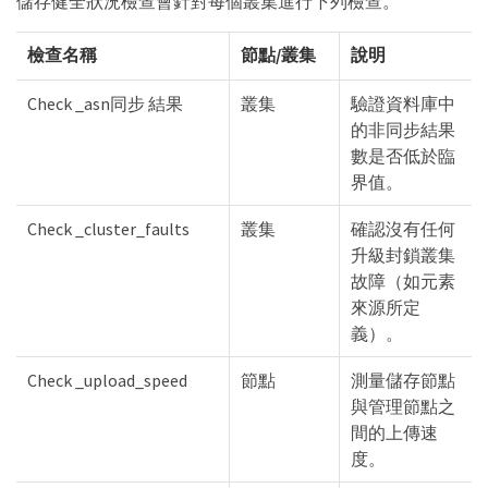
儲存健全狀況檢查會針對每個叢集進行下列檢查。
檢查名稱
節點/叢集
說明
Check _asn同步 結果
叢集
驗證資料庫中
的非同步結果
數是否低於臨
界值。
Check _cluster_faults
叢集
確認沒有任何
升級封鎖叢集
故障（如元素
來源所定
義）。
Check _upload_speed
節點
測量儲存節點
與管理節點之
間的上傳速
度。