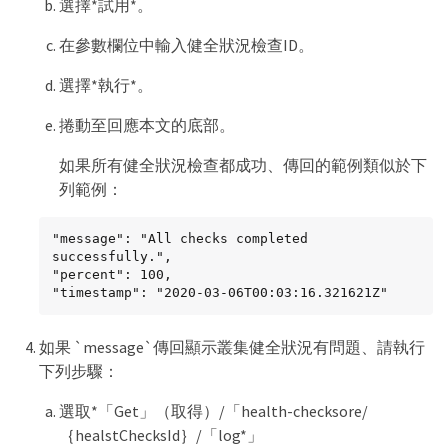
選擇*試用*。
在參數欄位中輸入健全狀況檢查ID。
選擇*執行*。
捲動至回應本文的底部。
如果所有健全狀況檢查都成功、傳回的範例類似於下
列範例：
"message": "All checks completed 
successfully.",

"percent": 100,

"timestamp": "2020-03-06T00:03:16.321621Z"
如果 `message`傳回顯示叢集健全狀況有問題、請執行
下列步驟：
選取*「Get」（取得）/「health-checksore/
｛healstChecksId｝/「log*」