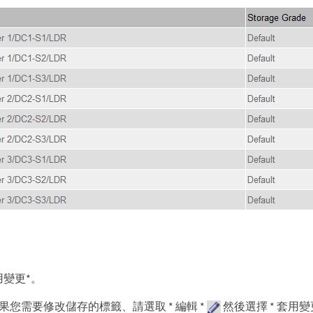
用變更*。
果您需要修改儲存的標籤、請選取 * 編輯 *
然後選擇 * 套用變更