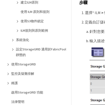
步驟
建立ILM原則
使用 ILM 原則和規則
選擇* ILM
>
使用S3物件鎖定
定義自訂儲
ILM規則與原則範例
針對您要
系統強化
輸入描述
設定StorageGRID 適用於FabricPool
靜態的
使用StorageGRID
監控及疑難排解
維護
啟用StorageGRID 功能
法律聲明