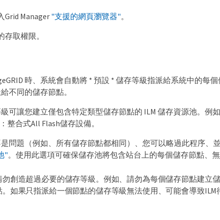
id Manager
"支援的網頁瀏覽器"
。
的存取權限。
rageGRID 時、系統會自動將 * 預設 * 儲存等級指派給系
派給不同的儲存節點。
級可讓您建立僅包含特定類型儲存節點的 ILM 儲存資源池。
ID ：整合式All Flash儲存設備。
是問題（例如、所有儲存節點都相同）、您可以略過此程序、並在您
池"
。使用此選項可確保儲存池將包含站台上的每個儲存節點、無
請勿創造超過必要的儲存等級。例如、請勿為每個儲存節點建立
點。如果只指派給一個節點的儲存等級無法使用、可能會導致ILM